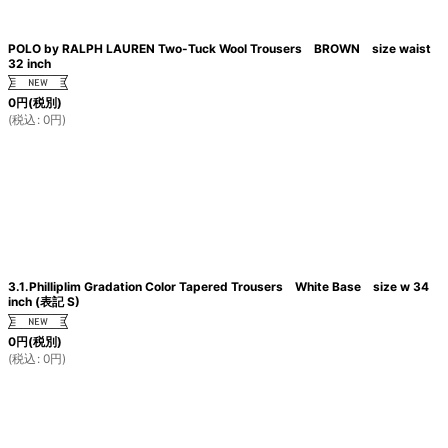
POLO by RALPH LAUREN Two-Tuck Wool Trousers BROWN size waist
32 inch
0
円
(税別)
(
税込
:
0
円
)
3.1.Philliplim Gradation Color Tapered Trousers White Base size w 34
inch (表記 S)
0
円
(税別)
(
税込
:
0
円
)