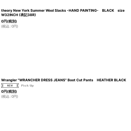
theory New York Summer Wool Slacks -HAND PAINTING- BLACK size
W32INCH (表記38R)
0
円
(税別)
(
税込
:
0
円
)
Wrangler "WRANCHER DRESS JEANS" Boot Cut Pants HEATHER BLACK
0
円
(税別)
(
税込
:
0
円
)