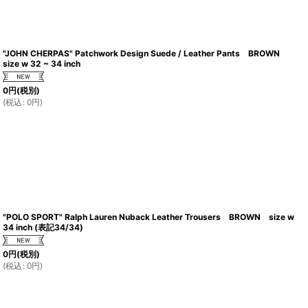
"JOHN CHERPAS" Patchwork Design Suede / Leather Pants BROWN
size w 32 ~ 34 inch
0
円
(税別)
(
税込
:
0
円
)
"POLO SPORT" Ralph Lauren Nuback Leather Trousers BROWN size w
34 inch (表記34/34)
0
円
(税別)
(
税込
:
0
円
)