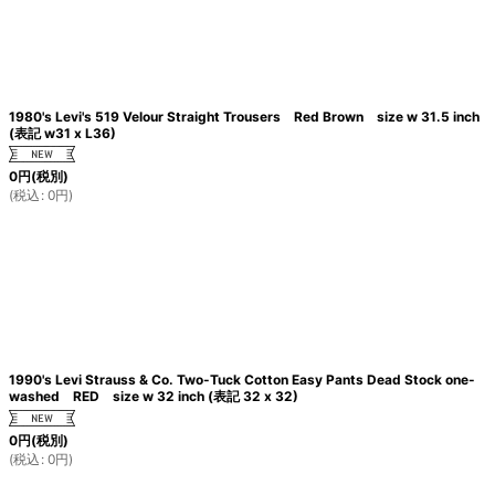
1980's Levi's 519 Velour Straight Trousers Red Brown size w 31.5 inch
(表記 w31 x L36)
0
円
(税別)
(
税込
:
0
円
)
1990's Levi Strauss & Co. Two-Tuck Cotton Easy Pants Dead Stock one-
washed RED size w 32 inch (表記 32 x 32)
0
円
(税別)
(
税込
:
0
円
)