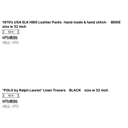
1970's USA ELK HIDE Leather Pants -hand made & hand stitch- BEIGE
size w 32 inch
0
円
(税別)
(
税込
:
0
円
)
"POLO by Ralph Lauren" Linen Trosers BLACK size w 32 inch
0
円
(税別)
(
税込
:
0
円
)