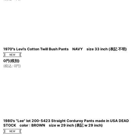
1970''s Levi's Cotton Twill Bush Pants NAVY size 33 inch (表記 不明)
0
円
(税別)
(
税込
:
0
円
)
1980's "Lee" lot 200-5423 Straight Corduroy Pants made in USA DEAD
STOCK color : BROWN size w 29 inch (表記 w 29 inch)