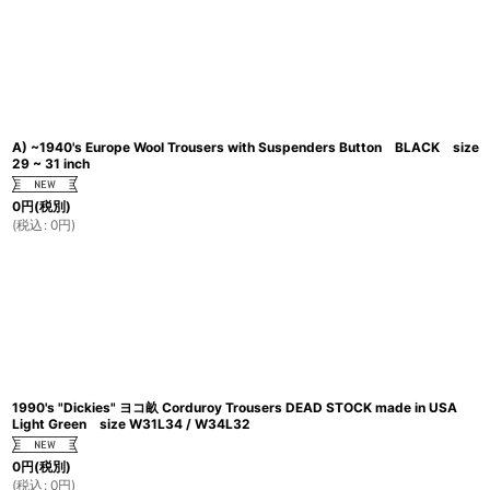
A) ~1940's Europe Wool Trousers with Suspenders Button BLACK size
29 ~ 31 inch
0
円
(税別)
(
税込
:
0
円
)
1990's "Dickies" ヨコ畝 Corduroy Trousers DEAD STOCK made in USA
Light Green size W31L34 / W34L32
0
円
(税別)
(
税込
:
0
円
)