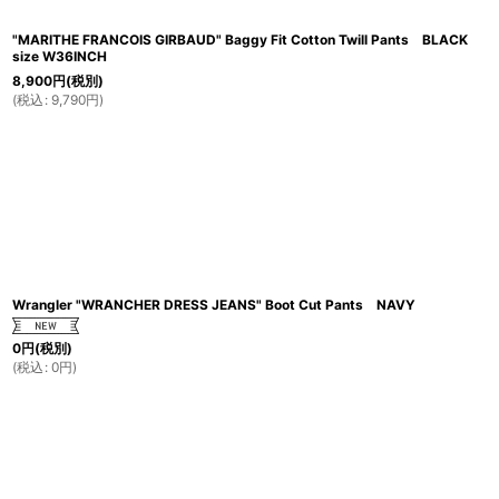
"MARITHE FRANCOIS GIRBAUD" Baggy Fit Cotton Twill Pants BLACK
size W36INCH
8,900
円
(税別)
(
税込
:
9,790
円
)
Wrangler "WRANCHER DRESS JEANS" Boot Cut Pants NAVY
0
円
(税別)
(
税込
:
0
円
)