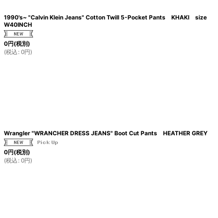
1990's~ "Calvin Klein Jeans" Cotton Twill 5-Pocket Pants KHAKI size
W40INCH
0
円
(税別)
(
税込
:
0
円
)
Wrangler "WRANCHER DRESS JEANS" Boot Cut Pants HEATHER GREY
0
円
(税別)
(
税込
:
0
円
)