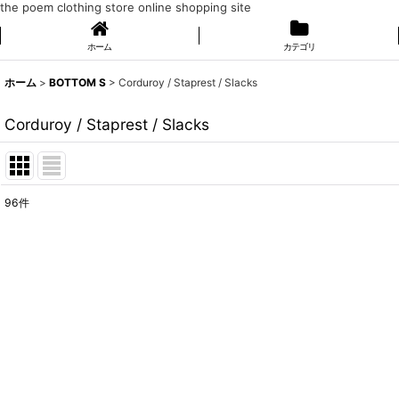
the poem clothing store online shopping site
ホーム
カテゴリ
ホーム
>
BOTTOM S
>
Corduroy / Staprest / Slacks
Corduroy / Staprest / Slacks
96
件
表示数
:
在庫あり
並び順
: