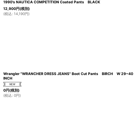
1990's NAUTICA COMPETITION Coated Pants BLACK
12,900
円
(税別)
(
税込
:
14,190
円
)
Wrangler "WRANCHER DRESS JEANS" Boot Cut Pants BIRCH W 29~40
INCH
0
円
(税別)
(
税込
:
0
円
)