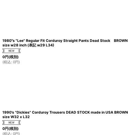
1980''s "Lee" Regular Fit Corduroy Straight Pants Dead Stock BROWN
size w28 inch (表記 w29 L34)
0
円
(税別)
(
税込
:
0
円
)
1990's "Dickies" Corduroy Trousers DEAD STOCK made in USA BROWN
size W32 x L32
0
円
(税別)
(
税込
:
0
円
)