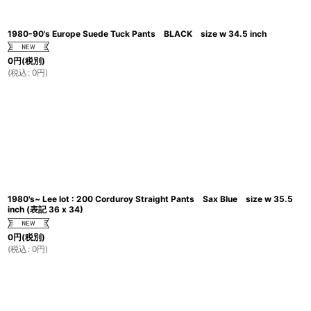
1980-90's Europe Suede Tuck Pants BLACK size w 34.5 inch
0
円
(税別)
(
税込
:
0
円
)
1980's~ Lee lot : 200 Corduroy Straight Pants Sax Blue size w 35.5
inch (表記 36 x 34)
0
円
(税別)
(
税込
:
0
円
)