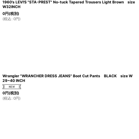
1960's LEVI'S "STA-PREST" No-tuck Tapered Trousers Light Brown size
W32INCH
0
円
(税別)
(
税込
:
0
円
)
Wrangler "WRANCHER DRESS JEANS" Boot Cut Pants BLACK size W
29~40 INCH
0
円
(税別)
(
税込
:
0
円
)