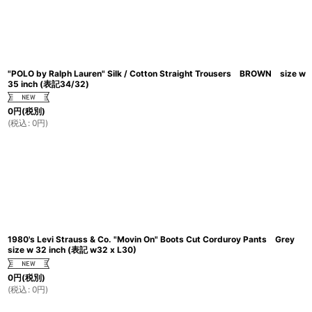
"POLO by Ralph Lauren" Silk / Cotton Straight Trousers BROWN size w
35 inch (表記34/32)
0
円
(税別)
(
税込
:
0
円
)
1980's Levi Strauss & Co. "Movin On" Boots Cut Corduroy Pants Grey
size w 32 inch (表記 w32 x L30)
0
円
(税別)
(
税込
:
0
円
)