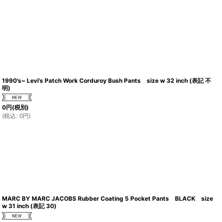
1990's~ Levi's Patch Work Corduroy Bush Pants size w 32 inch (表記 不
明)
0
円
(税別)
(
税込
:
0
円
)
MARC BY MARC JACOBS Rubber Coating 5 Pocket Pants BLACK size
w 31 inch (表記 30)