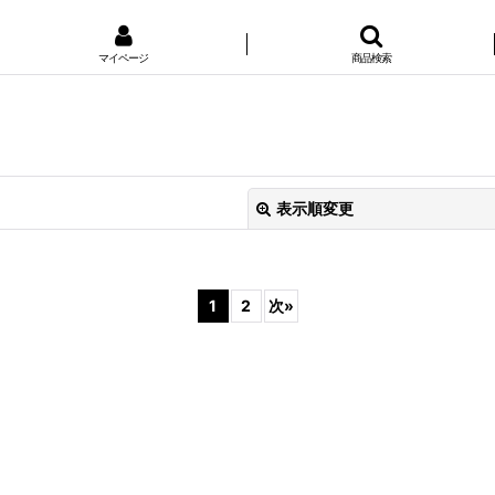
マイページ
商品検索
表示順変更
1
2
次
»
絞り込む