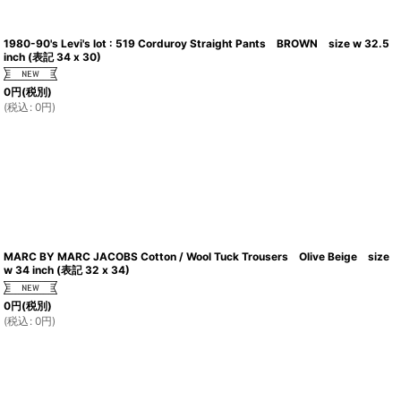
1980-90's Levi's lot : 519 Corduroy Straight Pants BROWN size w 32.5
inch (表記 34 x 30)
0
円
(税別)
(
税込
:
0
円
)
MARC BY MARC JACOBS Cotton / Wool Tuck Trousers Olive Beige size
w 34 inch (表記 32 x 34)
0
円
(税別)
(
税込
:
0
円
)