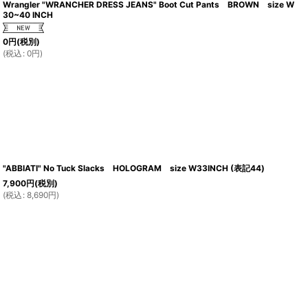
Wrangler "WRANCHER DRESS JEANS" Boot Cut Pants BROWN size W
30~40 INCH
0
円
(税別)
(
税込
:
0
円
)
"ABBIATI" No Tuck Slacks HOLOGRAM size W33INCH (表記44)
7,900
円
(税別)
(
税込
:
8,690
円
)