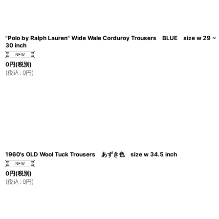
"Polo by Ralph Lauren" Wide Wale Corduroy Trousers BLUE size w 29 ~
30 inch
0
円
(税別)
(
税込
:
0
円
)
1960's OLD Wool Tuck Trousers あずき色 size w 34.5 inch
0
円
(税別)
(
税込
:
0
円
)