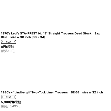
1970's Levi's STA-PREST big "E" Straight Trousers Dead Stock Sax
Blue size w 30 inch (30 x 34)
0
円
(税別)
(
税込
:
0
円
)
1980's~ "Lindbergh" Two-Tuck Linen Trousers BEIGE size w 32 inch
5,900
円
(税別)
(
税込
:
6,490
円
)