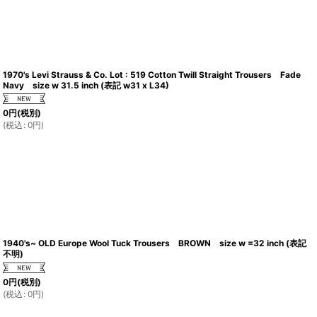
1970's Levi Strauss & Co. Lot : 519 Cotton Twill Straight Trousers Fade
Navy size w 31.5 inch (表記 w31 x L34)
0
円
(税別)
(
税込
:
0
円
)
1940's~ OLD Europe Wool Tuck Trousers BROWN size w =32 inch (表記
不明)
0
円
(税別)
(
税込
:
0
円
)