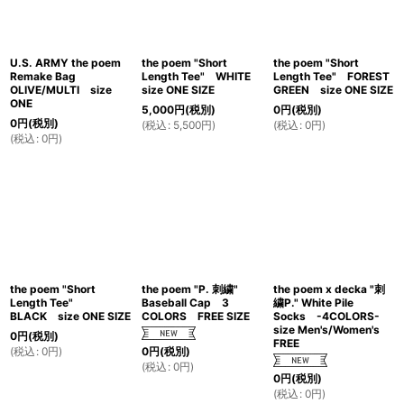
U.S. ARMY the poem
the poem "Short
the poem "Short
Remake Bag
Length Tee" WHITE
Length Tee" FOREST
OLIVE/MULTI size
size ONE SIZE
GREEN size ONE SIZE
ONE
5,000
円
(税別)
0
円
(税別)
0
円
(税別)
(
税込
:
5,500
円
)
(
税込
:
0
円
)
(
税込
:
0
円
)
the poem "Short
the poem "P. 刺繍"
the poem x decka "刺
Length Tee"
Baseball Cap 3
繍P." White Pile
BLACK size ONE SIZE
COLORS FREE SIZE
Socks -4COLORS-
size Men's/Women's
0
円
(税別)
FREE
(
税込
:
0
円
)
0
円
(税別)
(
税込
:
0
円
)
0
円
(税別)
(
税込
:
0
円
)