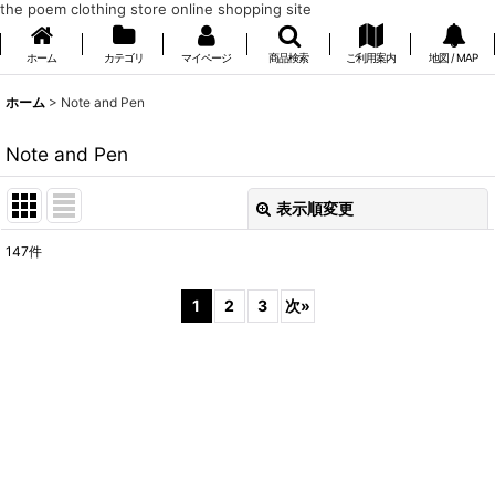
the poem clothing store online shopping site
ホーム
カテゴリ
マイページ
商品検索
ご利用案内
地図 / MAP
ホーム
>
Note and Pen
Note and Pen
表示順変更
閉じる
147
件
表示数
:
1
2
3
次
»
在庫あり
並び順
:
絞り込む