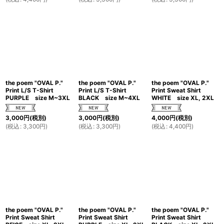
the poem "OVAL P."
the poem "OVAL P."
the poem "OVAL P."
Print L/S T-Shirt
Print L/S T-Shirt
Print Sweat Shirt
PURPLE size M~3XL
BLACK size M~4XL
WHITE size XL, 2XL
3,000
円
(税別)
3,000
円
(税別)
4,000
円
(税別)
(
税込
:
3,300
円
)
(
税込
:
3,300
円
)
(
税込
:
4,400
円
)
the poem "OVAL P."
the poem "OVAL P."
the poem "OVAL P."
Print Sweat Shirt
Print Sweat Shirt
Print Sweat Shirt