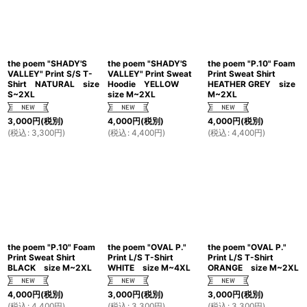
the poem "SHADY'S
the poem "SHADY'S
the poem "P.10" Foam
VALLEY" Print S/S T-
VALLEY" Print Sweat
Print Sweat Shirt
Shirt NATURAL size
Hoodie YELLOW
HEATHER GREY size
S~2XL
size M~2XL
M~2XL
3,000
円
(税別)
4,000
円
(税別)
4,000
円
(税別)
(
税込
:
3,300
円
)
(
税込
:
4,400
円
)
(
税込
:
4,400
円
)
the poem "P.10" Foam
the poem "OVAL P."
the poem "OVAL P."
Print Sweat Shirt
Print L/S T-Shirt
Print L/S T-Shirt
BLACK size M~2XL
WHITE size M~4XL
ORANGE size M~2XL
4,000
円
(税別)
3,000
円
(税別)
3,000
円
(税別)
(
税込
:
4,400
円
)
(
税込
:
3,300
円
)
(
税込
:
3,300
円
)