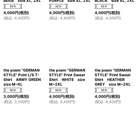
BEIGE size XL, 2XL
PURPLE size XL, 2XL
BLACK size XL, 2XL
4,000
円
(税別)
4,000
円
(税別)
4,000
円
(税別)
(
税込
:
4,400
円
)
(
税込
:
4,400
円
)
(
税込
:
4,400
円
)
the poem "GERMAN
the poem "GERMAN
the poem "GERMAN
STYLE" Print L/S T-
STYLE" Print Sweat
STYLE" Print Sweat
Shirt ARMY GREEN
Shirt WHITE size
Shirt HEATHER
size M~XL
M~2XL
GREY size M~2XL
3,000
円
(税別)
4,000
円
(税別)
4,000
円
(税別)
(
税込
:
3,300
円
)
(
税込
:
4,400
円
)
(
税込
:
4,400
円
)