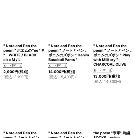
" Note and Pen the
" Note and Pen the
" Note and Pen the
poem " ポエムのTee " P
poem " ノートとペン 。
poem " ノートとペン 。
" WHITE / BLACK
ポエムのズボン " Denim
ポエムのズボン " Play
size M / L
Baseball Pants "
with Military "
CHARCOAL OLIVE
2,900
円
(税別)
14,000
円
(税別)
13,000
円
(税別)
(
税込
:
3,190
円
)
(
税込
:
15,400
円
)
(
税込
:
14,300
円
)
" Note and Pen the
" Note and Pen the
the poem "米軍" 刺繍
poem " ノートとペン 。
poem " ノートとペン 。
SOCKS color: