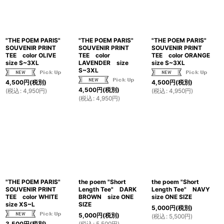
"THE POEM PARIS"
"THE POEM PARIS"
"THE POEM PARIS"
SOUVENIR PRINT
SOUVENIR PRINT
SOUVENIR PRINT
TEE color OLIVE
TEE color
TEE color ORANGE
size S~3XL
LAVENDER size
size S~3XL
S~3XL
4,500
円
(税別)
4,500
円
(税別)
4,500
円
(税別)
(
税込
:
4,950
円
)
(
税込
:
4,950
円
)
(
税込
:
4,950
円
)
"THE POEM PARIS"
the poem "Short
the poem "Short
SOUVENIR PRINT
Length Tee" DARK
Length Tee" NAVY
TEE color WHITE
BROWN size ONE
size ONE SIZE
size XS~L
SIZE
5,000
円
(税別)
5,000
円
(税別)
(
税込
:
5,500
円
)
(
税込
:
5,500
円
)
3,500
円
(税別)