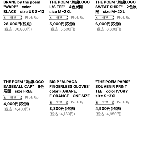
BRANE by the poem
THE POEM "刺繍LOGO
THE POEM "刺繍LOGO
"WARP" color
L/S TEE" 4色展開
SWEAT SHIRT" 2色展
BLACK size US 8~13
size M~2XL
開 size M~2XL
28,000
円
(税別)
5,000
円
(税別)
6,000
円
(税別)
(
税込
:
30,800
円
)
(
税込
:
5,500
円
)
(
税込
:
6,600
円
)
THE POEM "刺繍LOGO
BIG P "ALPACA
"THE POEM PARIS"
BASEBALL CAP" 6色
FINGERLESS GLOVES"
SOUVENIR PRINT
展開 size FREE
color F.GRAPE,
TEE color IVORY
F.ORANGE ONE SIZE
size S~3XL
4,000
円
(税別)
3,800
円
(税別)
4,500
円
(税別)
(
税込
:
4,400
円
)
(
税込
:
4,180
円
)
(
税込
:
4,950
円
)