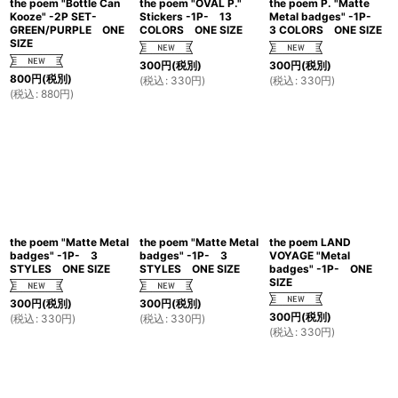
the poem "Bottle Can
the poem "OVAL P."
the poem P. "Matte
Kooze" -2P SET-
Stickers -1P- 13
Metal badges" -1P-
GREEN/PURPLE ONE
COLORS ONE SIZE
3 COLORS ONE SIZE
SIZE
300
円
(税別)
300
円
(税別)
800
円
(税別)
(
税込
:
330
円
)
(
税込
:
330
円
)
(
税込
:
880
円
)
the poem "Matte Metal
the poem "Matte Metal
the poem LAND
badges" -1P- 3
badges" -1P- 3
VOYAGE "Metal
STYLES ONE SIZE
STYLES ONE SIZE
badges" -1P- ONE
SIZE
300
円
(税別)
300
円
(税別)
300
円
(税別)
(
税込
:
330
円
)
(
税込
:
330
円
)
(
税込
:
330
円
)