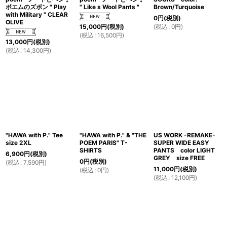
ポエムのズボン " Play
" Like s Wool Pants "
Brown/Turquoise
with Military " CLEAR
0
円
(税別)
OLIVE
(
税込
:
0
円
)
15,000
円
(税別)
(
税込
:
16,500
円
)
13,000
円
(税別)
(
税込
:
14,300
円
)
"HAWA with P." Tee
"HAWA with P." & "THE
US WORK -REMAKE-
size 2XL
POEM PARIS" T-
SUPER WIDE EASY
SHIRTS
PANTS color LIGHT
6,900
円
(税別)
GREY size FREE
0
円
(税別)
(
税込
:
7,590
円
)
11,000
円
(税別)
(
税込
:
0
円
)
(
税込
:
12,100
円
)