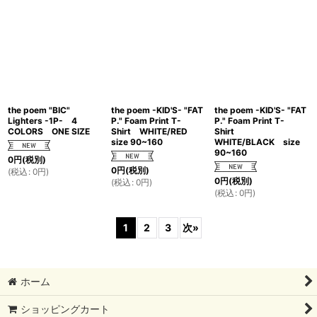
the poem "BIC"
the poem -KID'S- "FAT
the poem -KID'S- "FAT
Lighters -1P- 4
P." Foam Print T-
P." Foam Print T-
COLORS ONE SIZE
Shirt WHITE/RED
Shirt
size 90~160
WHITE/BLACK size
90~160
0
円
(税別)
0
円
(税別)
(
税込
:
0
円
)
0
円
(税別)
(
税込
:
0
円
)
(
税込
:
0
円
)
1
2
3
次
»
ホーム
ショッピングカート