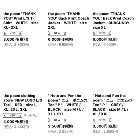
the poem "THANK
the poem "THANK
the poem "THANK
YOU" Print L/S T-
YOU" Back Print Coach
YOU" Back Print Coach
Shirt WHITE size
Jacket WHITE size
Jacket BURGUNDY
XL~3XL
2XL
size XL
3,000
円
(税別)
6,000
円
(税別)
6,000
円
(税別)
(
税込
:
3,300
円
)
(
税込
:
6,600
円
)
(
税込
:
6,600
円
)
the poem clothing
" Note and Pen the
" Note and Pen the
store "NEW LOGO L/S
poem " ニューポエムの
poem " ニューポエムの
Tee" RED size L,
Tee " P " WHITE /
Tee " P " GREY /
XL, 2XL, 3XL
BLACK size M / L /
BLACK size M / L /
XL / XXL
XL / XXL
4,000
円
(税別)
3,500
円
(税別)
3,500
円
(税別)
(
税込
:
4,400
円
)
(
税込
:
3,850
円
)
(
税込
:
3,850
円
)