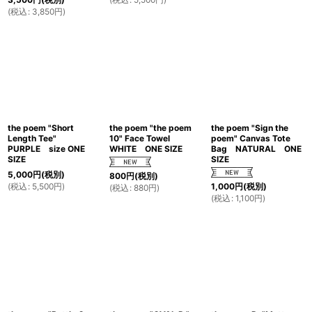
(
税込
:
3,850
円
)
the poem "Short
the poem "the poem
the poem "Sign the
Length Tee"
10" Face Towel
poem" Canvas Tote
PURPLE size ONE
WHITE ONE SIZE
Bag NATURAL ONE
SIZE
SIZE
5,000
円
(税別)
800
円
(税別)
(
税込
:
5,500
円
)
1,000
円
(税別)
(
税込
:
880
円
)
(
税込
:
1,100
円
)