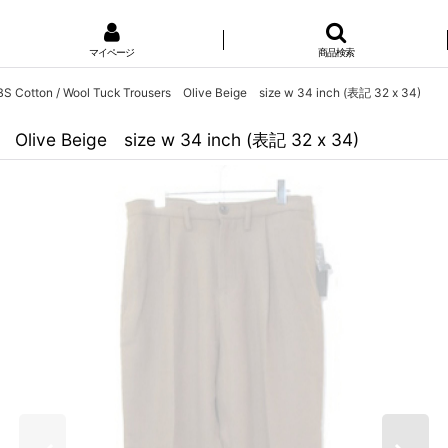
マイページ
商品検索
Cotton / Wool Tuck Trousers Olive Beige size w 34 inch (表記 32 x 34)
Olive Beige size w 34 inch (表記 32 x 34)