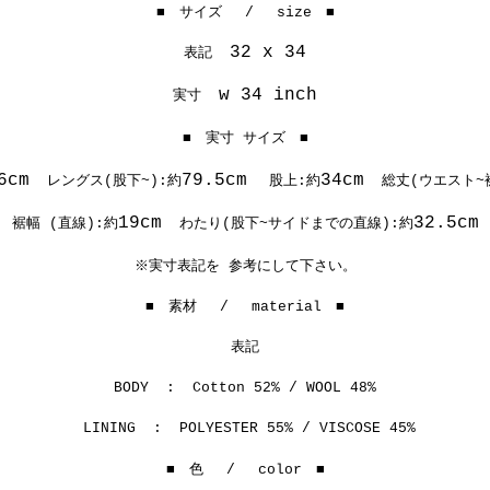
■ サイズ / size ■
32 x 34
表記
w 34 inch
実寸
■ 実寸 サイズ ■
86cm
79.5cm
34cm
レングス(股下~):約
股上:約
総丈(ウエスト~
19cm
32.5cm
裾幅 (直線):約
わたり(股下~サイドまでの直線):約
※実寸表記を 参考にして下さい。
■ 素材 / material ■
表記
BODY : Cotton 52% / WOOL 48%
LINING : POLYESTER 55% / VISCOSE 45%
■ 色 / color ■