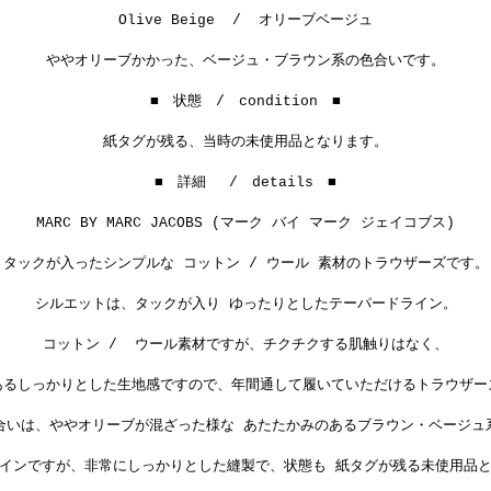
Olive Beige / オリーブベージュ
ややオリーブかかった、ベージュ・ブラウン系の色合いです。
■ 状態 / condition ■
紙タグが残る、当時の未使用品となります。
■ 詳細 / details ■
MARC BY MARC JACOBS (マーク バイ マーク ジェイコブス)
タックが入ったシンプルな コットン / ウール 素材のトラウザーズです。
シルエットは、タックが入り ゆったりとしたテーパードライン。
コットン / ウール素材ですが、チクチクする肌触りはなく、
あるしっかりとした生地感ですので、年間通して履いていただけるトラウザー
合いは、ややオリーブが混ざった様な あたたかみのあるブラウン・ベージュ
インですが、非常にしっかりとした縫製で、状態も 紙タグが残る未使用品