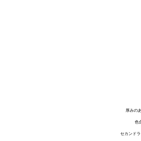
厚みの
色
セカンドラ