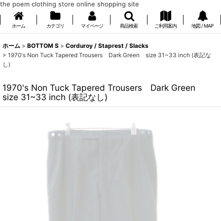
the poem clothing store online shopping site
ホーム
カテゴリ
マイページ
商品検索
ご利用案内
地図 / MAP
ホーム
>
BOTTOM S
>
Corduroy / Staprest / Slacks
>
1970's Non Tuck Tapered Trousers Dark Green size 31~33 inch (表記な
し)
1970's Non Tuck Tapered Trousers Dark Green
size 31~33 inch (表記なし)