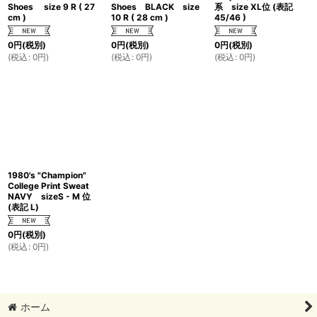
Shoes size 9 R ( 27
Shoes BLACK size
系 size XL位 (表記
cm )
10 R ( 28 cm )
45/46 )
0
円
(税別)
0
円
(税別)
0
円
(税別)
(
税込
:
0
円
)
(
税込
:
0
円
)
(
税込
:
0
円
)
1980's "Champion"
College Print Sweat
NAVY sizeS - M 位
(表記 L)
0
円
(税別)
(
税込
:
0
円
)
ホーム