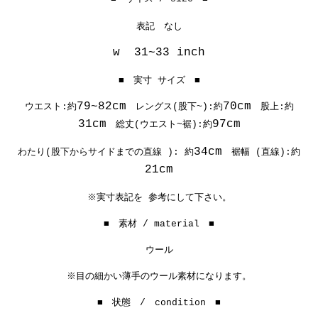
表記 なし
w 31~33 inch
■ 実寸 サイズ ■
79~82cm
70cm
ウエスト:約
レングス(股下~):約
股上:約
31cm
97cm
総丈(ウエスト~裾):約
34cm
わたり(股下からサイドまでの直線 ): 約
裾幅 (直線):約
21cm
※実寸表記を 参考にして下さい。
■ 素材 / material ■
ウール
※目の細かい薄手のウール素材になります。
■ 状態 / condition ■