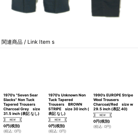
関連商品 / Link Item s
1970's "Seven Sear
1970's Unknown Non
1990's EUROPE Stripe
Slacks" Non Tuck
Tuck Tapered
Wool Trousers
Tapered Trousers
Trousers BROWN
Charcoal/Red size w
Charcoal Grey size
STRIPE size 30 inch (
29.5 inch (表記 40)
31.5 inch (表記 なし)
表記 なし)
0
円
(税別)
0
円
(税別)
0
円
(税別)
(
税込
:
0
円
)
(
税込
:
0
円
)
(
税込
:
0
円
)