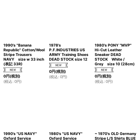
1990's "Banana
1978's
1980's PONY "MVP"
Republic" Cotton/Wool
P.F.INDUSTRIES US
Hi-Cut Leather
Stripe Trousers
ARMY Training Shoes
Sneaker DEAD
NAVY size w 33 inch
DEAD STOCK size 12
STOCK White /
(表記 33R)
Grey size 10 (28cm)
0
円
(税別)
0
円
(税別)
0
円
(税別)
(
税込
:
0
円
)
(
税込
:
0
円
)
(
税込
:
0
円
)
1990's "US NAVY"
1980's "US NAVY"
~ 1970's OLD Germany
Oxford Service
Oxford Service
Stripe L/S Shirts BLUE