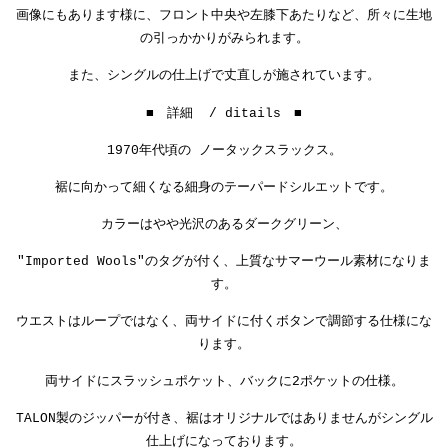
画像にもあります様に、フロント中央や左膝下あたりなど、所々に生地
の引っかかりがみられます。
また、シングルの仕上げで丈直しが施されています。
■ 詳細 / ditails ■
1970年代頃の ノータックスラックス。
裾に向かって細くなる細身のテーパードシルエットです。
カラーはやや光沢のあるダークグリーン、
"Imported Wools"のタグが付く、上質なサマーウール素材になりま
す。
ウエストはループではなく、両サイドに付くボタンで調節する仕様にな
ります。
両サイドにスラッシュポケット、バックに2ポケットの仕様。
TALON製のジッパーが付き、
裾はオリジナルではありませんがシングル
仕上げになっております。