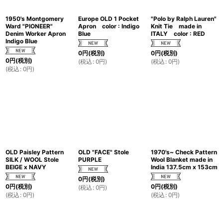
1950's Montgomery
Europe OLD 1 Pocket
"Polo by Ralph Lauren"
Ward "PIONEER"
Apron color : Indigo
Knit Tie made in
Denim Worker Apron
Blue
ITALY color : RED
Indigo Blue
0
円
(税別)
0
円
(税別)
0
円
(税別)
(
税込
:
0
円
)
(
税込
:
0
円
)
(
税込
:
0
円
)
OLD Paisley Pattern
OLD "FACE" Stole
1970's~ Check Pattern
SILK / WOOL Stole
PURPLE
Wool Blanket made in
BEIGE x NAVY
India 137.5cm x 153cm
0
円
(税別)
0
円
(税別)
0
円
(税別)
(
税込
:
0
円
)
(
税込
:
0
円
)
(
税込
:
0
円
)