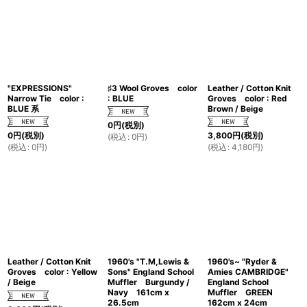
"EXPRESSIONS"
♯3 Wool Groves color
Leather / Cotton Knit
Narrow Tie color :
: BLUE
Groves color : Red
BLUE 系
Brown / Beige
0
円
(税別)
0
円
(税別)
3,800
円
(税別)
(
税込
:
0
円
)
(
税込
:
0
円
)
(
税込
:
4,180
円
)
Leather / Cotton Knit
1960's "T.M,Lewis &
1960's~ "Ryder &
Groves color : Yellow
Sons" England School
Amies CAMBRIDGE"
/ Beige
Muffler Burgundy /
England School
Navy 161cm x
Muffler GREEN
26.5cm
162cm x 24cm