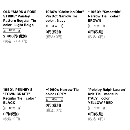
OLD "MARK & FORE
1980's "Christian Dior"
~1960's "Smoothie"
STRIKE" Paisley
Pin Dot Narrow Tie
Narrow Tie color :
Pattern Regular Tie
color : Navy
BROWN
color : Light Beige
0
円
(税別)
0
円
(税別)
2,400
円
(税別)
(
税込
:
0
円
)
(
税込
:
0
円
)
(
税込
:
2,640
円
)
1950's PENNEY'S
~1960's Narrow Tie
"Polo by Ralph Lauren"
"TOWN CRAFT"
color : GREY
Knit Tie made in
Regular Tie color :
ITALY color :
BLACK
YELLOW / RED
0
円
(税別)
(
税込
:
0
円
)
0
円
(税別)
0
円
(税別)
(
税込
:
0
円
)
(
税込
:
0
円
)