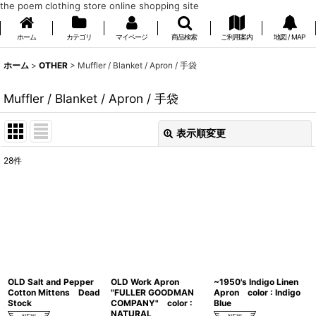
the poem clothing store online shopping site
ホーム
カテゴリ
マイページ
商品検索
ご利用案内
地図 / MAP
ホーム
>
OTHER
>
Muffler / Blanket / Apron / 手袋
Muffler / Blanket / Apron / 手袋
表示順変更
閉じる
28
件
表示数
:
在庫あり
並び順
:
絞り込む
OLD Salt and Pepper
OLD Work Apron
~1950's Indigo Linen
Cotton Mittens Dead
"FULLER GOODMAN
Apron color : Indigo
Stock
COMPANY" color :
Blue
NATURAL