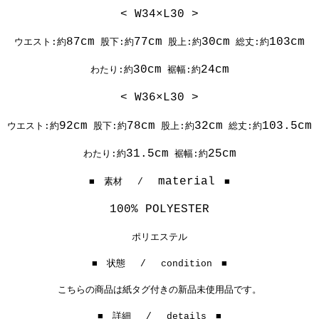
< W34×L30 >
87cm
77cm
30cm
103cm
ウエスト:約
股下:約
股上:約
総丈:約
30cm
24cm
わたり:約
裾幅:約
< W36×L30 >
92cm
78cm
32cm
103.5cm
ウエスト:約
股下:約
股上:約
総丈:約
31.5cm
25cm
わたり:約
裾幅:約
material
■ 素材 /
■
100% POLYESTER
ポリエステル
■ 状態 / condition ■
こちらの商品は紙タグ付きの新品未使用品です。
■ 詳細 / details ■