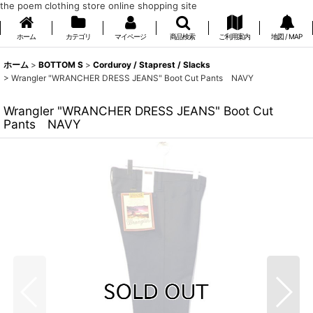
the poem clothing store online shopping site
ホーム
カテゴリ
マイページ
商品検索
ご利用案内
地図 / MAP
ホーム
>
BOTTOM S
>
Corduroy / Staprest / Slacks
>
Wrangler "WRANCHER DRESS JEANS" Boot Cut Pants NAVY
Wrangler "WRANCHER DRESS JEANS" Boot Cut
Pants NAVY