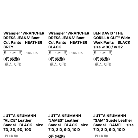
Wrangler "WRANCHER
Wrangler "WRANCHER
BEN DAVIS "THE
DRESS JEANS" Boot
DRESS JEANS" Boot
GORILLA CUT" Wide
Cut Pants HEATHER
Cut Pants HEATHER
Work Pants BLACK
GREY
BLACK
size w 30 / w 32
0
円
(税別)
0
円
(税別)
0
円
(税別)
(
税込
:
0
円
)
(
税込
:
0
円
)
(
税込
:
0
円
)
JUTTA NEUMANN
JUTTA NEUMANN
JUTTA NEUMANN
"ALICE" Leather
"JAMES" Leather
"SAM" Suede Leather
Sandal BLACK size
Sandal BLACK size
Sandal CAMEL size
7D, 8D, 9D, 10D
7 D, 8 D, 9 D, 10 D
7 D, 8 D, 9 D, 10 D
0
円
(税別)