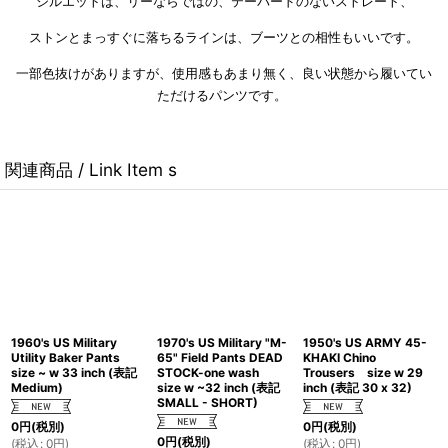
シルエットは、リーならではの、テーパードのないストレート、
ストンとまっすぐに落ちるラインは、ブーツとの相性もいいです。
一部色抜けがありますが、使用感もあまり無く、良い状態から履いてい
ただけるパンツです。
関連商品 / Link Item s
1960's US Military
1970's US Military "M-
1950's US ARMY 45-
Utility Baker Pants
65" Field Pants DEAD
KHAKI Chino
size ~ w 33 inch (表記
STOCK-one wash
Trousers size w 29
Medium)
size w ~32 inch (表記
inch (表記 30 x 32)
SMALL - SHORT)
0
円
(税別)
0
円
(税別)
0
円
(税別)
(
税込
:
0
円
)
(
税込
:
0
円
)