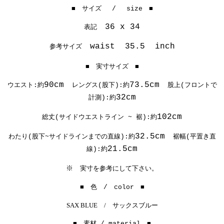
■ サイズ / size ■
36 x 34
表記
waist 35.5 inch
参考サイズ
■ 実寸サイズ ■
90cm
73.5cm
ウエスト:約
レングス(股下):約
股上(フロントで
32cm
計測):約
102cm
総丈(サイドウエストライン ~ 裾):約
32.5cm
わたり(股下~サイドラインまでの直線):約
裾幅(平置き直
21.5cm
線):約
※
実寸を参考にして下さい。
■ 色 / color ■
SAX BLUE / サックスブルー
■ 素材 / material ■