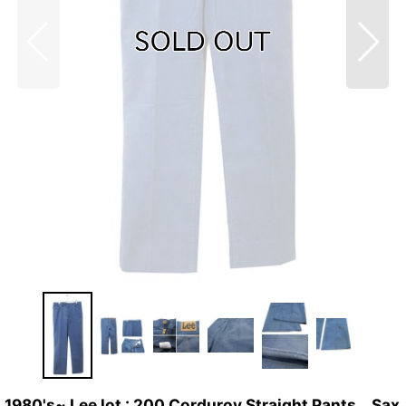
1980's~ Lee lot : 200 Corduroy Straight Pants Sax