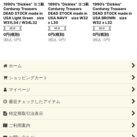
1990's "Dickies" ヨコ畝
1990's "Dickies" ヨコ畝
1990's "Dickies"
Corduroy Trousers
Corduroy Trousers
Corduroy Trousers
DEAD STOCK made in
DEAD STOCK made in
DEAD STOCK made in
USA Light Green size
USA NAVY size W32
USA BROWN size
W31L34 / W34L32
x L30
W32 x L32
0
円
(税別)
0
円
(税別)
0
円
(税別)
(
税込
:
0
円
)
(
税込
:
0
円
)
(
税込
:
0
円
)
ホーム
ショッピングカート
マイページ
最近チェックしたアイテム
特定商取引法表示
ご利用案内