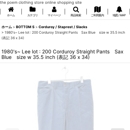
the poem clothing store online shopping site
ホーム
カテゴリ
マイページ
商品検索
ご利用案内
地図 / MAP
ホーム
>
BOTTOM S
>
Corduroy / Staprest / Slacks
>
1980's~ Lee lot : 200 Corduroy Straight Pants Sax Blue size w 35.5 inch
(表記 36 x 34)
1980's~ Lee lot : 200 Corduroy Straight Pants Sax
Blue size w 35.5 inch (表記 36 x 34)