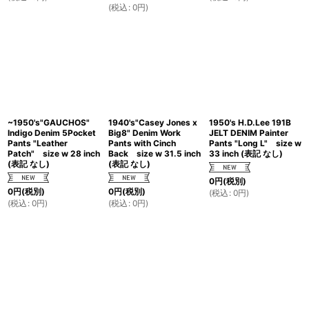
(
税込
:
0
円
)
~1950's"GAUCHOS"
1940's"Casey Jones x
1950's H.D.Lee 191B
Indigo Denim 5Pocket
Big8" Denim Work
JELT DENIM Painter
Pants "Leather
Pants with Cinch
Pants "Long L" size w
Patch" size w 28 inch
Back size w 31.5 inch
33 inch (表記 なし)
(表記 なし)
(表記 なし)
0
円
(税別)
0
円
(税別)
0
円
(税別)
(
税込
:
0
円
)
(
税込
:
0
円
)
(
税込
:
0
円
)