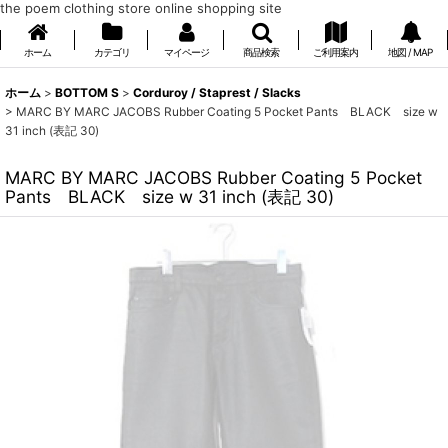
the poem clothing store online shopping site
ホーム
カテゴリ
マイページ
商品検索
ご利用案内
地図 / MAP
ホーム
>
BOTTOM S
>
Corduroy / Staprest / Slacks
>
MARC BY MARC JACOBS Rubber Coating 5 Pocket Pants BLACK size w
31 inch (表記 30)
MARC BY MARC JACOBS Rubber Coating 5 Pocket
Pants BLACK size w 31 inch (表記 30)