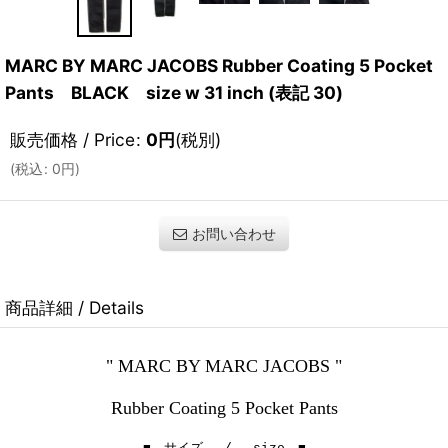
MARC BY MARC JACOBS Rubber Coating 5 Pocket
Pants BLACK size w 31 inch (表記 30)
販売価格 / Price
:
0
円
(税別)
(
税込
:
0
円
)
お問い合わせ
商品詳細 / Details
" MARC BY MARC JACOBS "
Rubber Coating 5 Pocket Pants