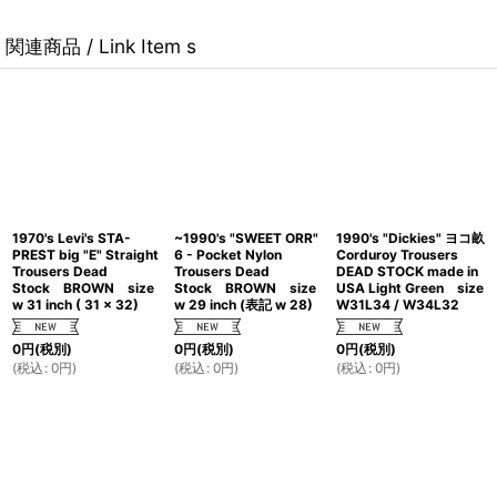
関連商品 / Link Item s
1970's Levi's STA-
~1990's "SWEET ORR"
1990's "Dickies" ヨコ畝
PREST big "E" Straight
6 - Pocket Nylon
Corduroy Trousers
Trousers Dead
Trousers Dead
DEAD STOCK made in
Stock BROWN size
Stock BROWN size
USA Light Green size
w 31 inch ( 31 x 32)
w 29 inch (表記 w 28)
W31L34 / W34L32
0
円
(税別)
0
円
(税別)
0
円
(税別)
(
税込
:
0
円
)
(
税込
:
0
円
)
(
税込
:
0
円
)