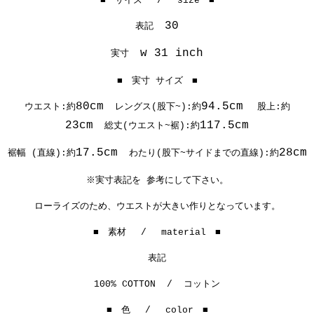
■ サイズ / size ■
30
表記
w 31 inch
実寸
■ 実寸 サイズ ■
80cm
94.5cm
ウエスト:約
レングス(股下~):約
股上:約
23cm
117.5cm
総丈(ウエスト~裾):約
17.5cm
28cm
裾幅 (直線):約
わたり(股下~サイドまでの直線):約
※実寸表記を 参考にして下さい。
ローライズのため、ウエストが大きい作りとなっています。
■ 素材 / material ■
表記
100% COTTON / コットン
■ 色 / color ■