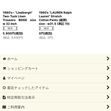
1980's~ "Lindbergh"
1990's "LAUREN Ralph
Two-Tuck Linen
Lauren" Stretch
Trousers BEIGE size
Cotton Pants (総柄)
w 32 inch
size : w31.5 (表記 10)
5,900
円
(税別)
0
円
(税別)
(
税込
:
6,490
円
)
(
税込
:
0
円
)
ホーム
ショッピングカート
マイページ
最近チェックしたアイテム
特定商取引法表示
ご利用案内