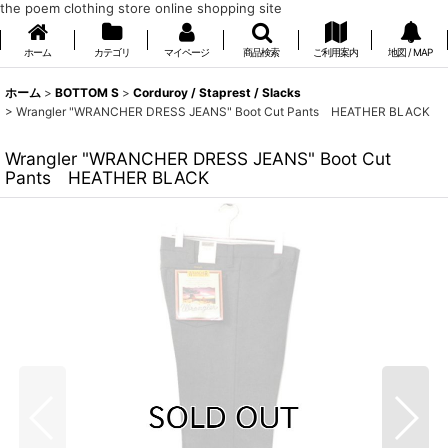
the poem clothing store online shopping site
ホーム
カテゴリ
マイページ
商品検索
ご利用案内
地図 / MAP
ホーム
>
BOTTOM S
>
Corduroy / Staprest / Slacks
>
Wrangler "WRANCHER DRESS JEANS" Boot Cut Pants HEATHER BLACK
Wrangler "WRANCHER DRESS JEANS" Boot Cut
Pants HEATHER BLACK