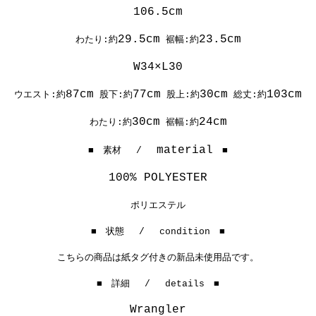
106.5cm
29.5cm
23.5cm
わたり:約
裾幅:約
W34×L30
87cm
77cm
30cm
103cm
ウエスト:約
股下:約
股上:約
総丈:約
30cm
24cm
わたり:約
裾幅:約
material
■ 素材 /
■
100% POLYESTER
ポリエステル
■ 状態 / condition ■
こちらの商品は紙タグ付きの新品未使用品です。
■ 詳細 / details ■
Wrangler