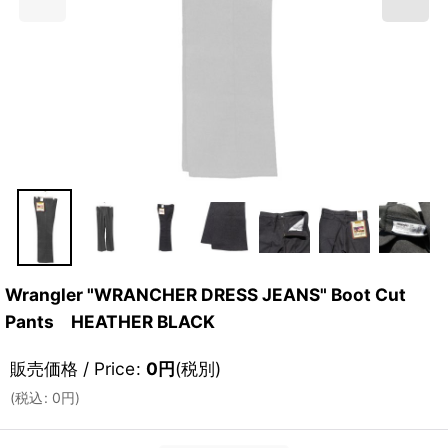
Wrangler "WRANCHER DRESS JEANS" Boot Cut
Pants HEATHER BLACK
販売価格 / Price
:
0
円
(税別)
(
税込
:
0
円
)