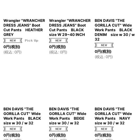
Wrangler "WRANCHER
Wrangler "WRANCHER
BEN DAVIS "THE
DRESS JEANS" Boot
DRESS JEANS" Boot
GORILLA CUT" Wide
Cut Pants HEATHER
Cut Pants BLACK
Work Pants BLACK
GREY
size W 29~40 INCH
DENIM size w 30 / w
32
0
円
(税別)
0
円
(税別)
0
円
(税別)
(
税込
:
0
円
)
(
税込
:
0
円
)
(
税込
:
0
円
)
BEN DAVIS "THE
BEN DAVIS "THE
BEN DAVIS "THE
GORILLA CUT" Wide
GORILLA CUT" Wide
GORILLA CUT" Wide
Work Pants BLACK
Work Pants BEIGE
Work Pants NAVY
size w 30 / w 32
size w 30 / w 32
size w 30 / w 32
0
円
(税別)
0
円
(税別)
0
円
(税別)