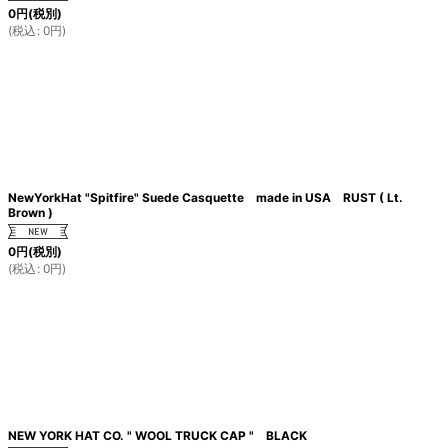
0
円
(税別)
(
税込
:
0
円
)
NewYorkHat "Spitfire" Suede Casquette made in USA RUST ( Lt.
Brown )
0
円
(税別)
(
税込
:
0
円
)
NEW YORK HAT CO. " WOOL TRUCK CAP " BLACK