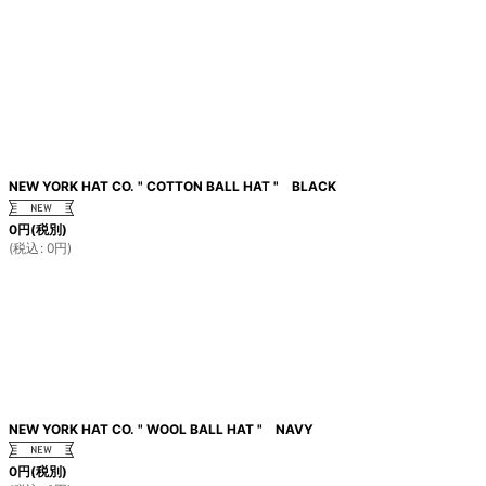
NEW YORK HAT CO. " COTTON BALL HAT " BLACK
0
円
(税別)
(
税込
:
0
円
)
NEW YORK HAT CO. " WOOL BALL HAT " NAVY
0
円
(税別)