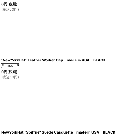
0
円
(税別)
(
税込
:
0
円
)
"NewYorkHat" Leather Worker Cap made in USA BLACK
0
円
(税別)
(
税込
:
0
円
)
NewYorkHat "Spitfire" Suede Casquette made in USA BLACK