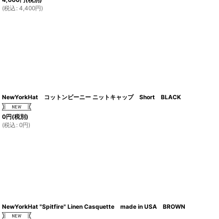
(
税込
:
4,400
円
)
NewYorkHat コットンビーニー ニットキャップ Short BLACK
0
円
(税別)
(
税込
:
0
円
)
NewYorkHat "Spitfire" Linen Casquette made in USA BROWN