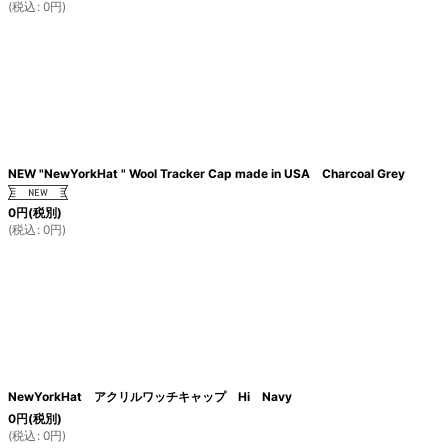
(
税込
:
0
円
)
NEW "NewYorkHat " Wool Tracker Cap made in USA Charcoal Grey
0
円
(税別)
(
税込
:
0
円
)
NewYorkHat アクリルワッチキャップ Hi Navy
0
円
(税別)
(
税込
:
0
円
)