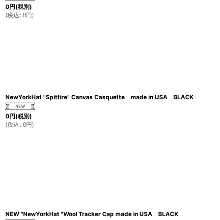
0
円
(税別)
(
税込
:
0
円
)
NewYorkHat "Spitfire" Canvas Casquette made in USA BLACK
0
円
(税別)
(
税込
:
0
円
)
NEW "NewYorkHat "Wool Tracker Cap made in USA BLACK