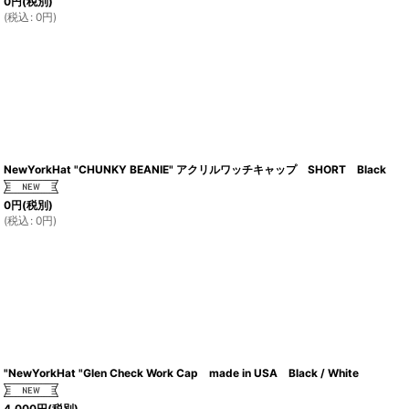
0
円
(税別)
(
税込
:
0
円
)
NewYorkHat "CHUNKY BEANIE" アクリルワッチキャップ SHORT Black
0
円
(税別)
(
税込
:
0
円
)
"NewYorkHat "Glen Check Work Cap made in USA Black / White
4,000
円
(税別)