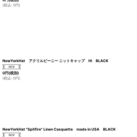
(
税込
:
0
円
)
NewYorkHat アクリルビーニー ニットキャップ Hi BLACK
0
円
(税別)
(
税込
:
0
円
)
NewYorkHat "Spitfire" Linen Casquette made in USA BLACK