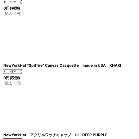
0
円
(税別)
(
税込
:
0
円
)
NewYorkHat "Spitfire" Canvas Casquette made in USA KHAKI
0
円
(税別)
(
税込
:
0
円
)
NewYorkHat アクリルワッチキャップ Hi DEEP PURPLE