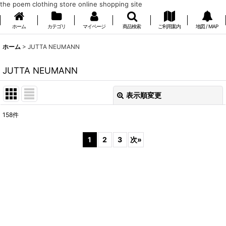
the poem clothing store online shopping site
ホーム
カテゴリ
マイページ
商品検索
ご利用案内
地図 / MAP
ホーム
>
JUTTA NEUMANN
JUTTA NEUMANN
表示順変更
閉じる
158
件
表示数
:
1
2
3
次
»
在庫あり
並び順
:
絞り込む