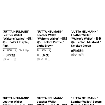
"JUTTA NEUMANN"
"JUTTA NEUMANN"
"JUTTA NEUMANN"
Leather Wallet
Leather Wallet
Leather Wallet
"Waiter's Wallet" -長財
"Waiter's Wallet" -長財
"Waiter's Wallet" -長財
布- color : Purple /
布- color : Purple /
布- color : Mustard /
Pink
Light Brown
Smokey Green
0
円
(税別)
(
税込
:
0
円
)
0
円
(税別)
0
円
(税別)
(
税込
:
0
円
)
(
税込
:
0
円
)
"JUTTA NEUMANN"
"JUTTA NEUMANN"
"JUTTA NEUMANN"
Leather Wallet
Leather Wallet
Leather Wallet "Scotts