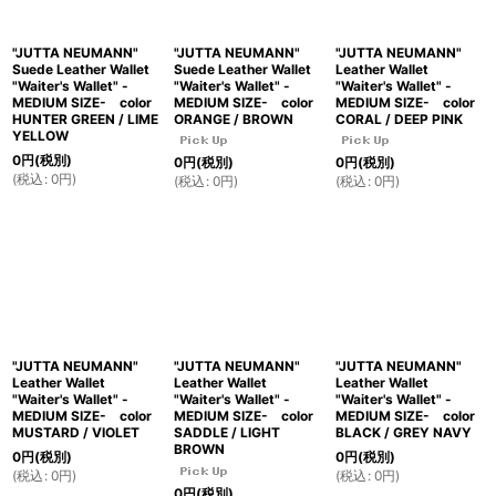
"JUTTA NEUMANN"
"JUTTA NEUMANN"
"JUTTA NEUMANN"
Suede Leather Wallet
Suede Leather Wallet
Leather Wallet
"Waiter's Wallet" -
"Waiter's Wallet" -
"Waiter's Wallet" -
MEDIUM SIZE- color
MEDIUM SIZE- color
MEDIUM SIZE- color
HUNTER GREEN / LIME
ORANGE / BROWN
CORAL / DEEP PINK
YELLOW
0
円
(税別)
0
円
(税別)
0
円
(税別)
(
税込
:
0
円
)
(
税込
:
0
円
)
(
税込
:
0
円
)
"JUTTA NEUMANN"
"JUTTA NEUMANN"
"JUTTA NEUMANN"
Leather Wallet
Leather Wallet
Leather Wallet
"Waiter's Wallet" -
"Waiter's Wallet" -
"Waiter's Wallet" -
MEDIUM SIZE- color
MEDIUM SIZE- color
MEDIUM SIZE- color
MUSTARD / VIOLET
SADDLE / LIGHT
BLACK / GREY NAVY
BROWN
0
円
(税別)
0
円
(税別)
(
税込
:
0
円
)
(
税込
:
0
円
)
0
円
(税別)