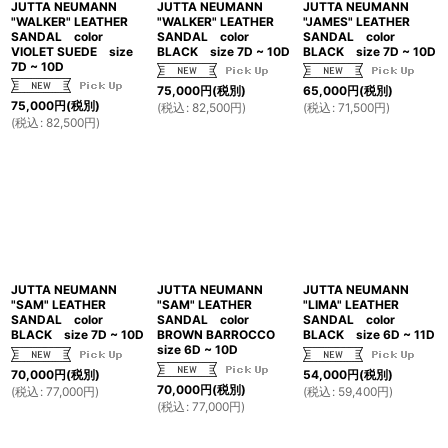
JUTTA NEUMANN
JUTTA NEUMANN
JUTTA NEUMANN
"WALKER" LEATHER
"WALKER" LEATHER
"JAMES" LEATHER
SANDAL color
SANDAL color
SANDAL color
VIOLET SUEDE size
BLACK size 7D ~ 10D
BLACK size 7D ~ 10D
7D ~ 10D
75,000
円
(税別)
65,000
円
(税別)
75,000
円
(税別)
(
税込
:
82,500
円
)
(
税込
:
71,500
円
)
(
税込
:
82,500
円
)
JUTTA NEUMANN
JUTTA NEUMANN
JUTTA NEUMANN
"SAM" LEATHER
"SAM" LEATHER
"LIMA" LEATHER
SANDAL color
SANDAL color
SANDAL color
BLACK size 7D ~ 10D
BROWN BARROCCO
BLACK size 6D ~ 11D
size 6D ~ 10D
70,000
円
(税別)
54,000
円
(税別)
70,000
円
(税別)
(
税込
:
77,000
円
)
(
税込
:
59,400
円
)
(
税込
:
77,000
円
)