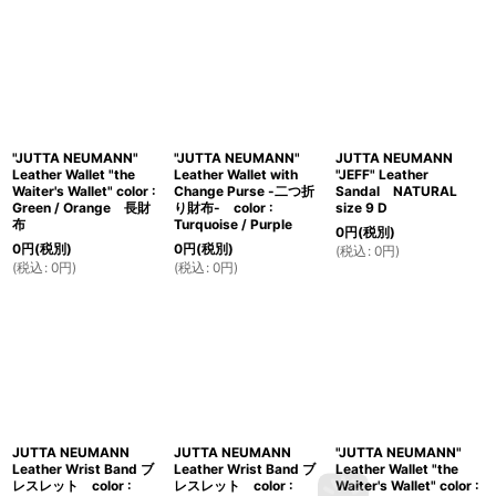
"JUTTA NEUMANN"
"JUTTA NEUMANN"
JUTTA NEUMANN
Leather Wallet "the
Leather Wallet with
"JEFF" Leather
Waiter's Wallet" color :
Change Purse -二つ折
Sandal NATURAL
Green / Orange 長財
り財布- color :
size 9 D
布
Turquoise / Purple
0
円
(税別)
0
円
(税別)
0
円
(税別)
(
税込
:
0
円
)
(
税込
:
0
円
)
(
税込
:
0
円
)
JUTTA NEUMANN
JUTTA NEUMANN
"JUTTA NEUMANN"
Leather Wrist Band ブ
Leather Wrist Band ブ
Leather Wallet "the
レスレット color :
レスレット color :
Waiter's Wallet" color :