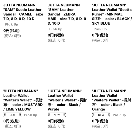
JUTTA NEUMANN
JUTTA NEUMANN
"JUTTA NEUMANN"
"SAM" Suede Leather
"SAM" Leather
Leather Wallet "Scotts
Sandal CAMEL size
Sandal ZEBRA
Purse" -MINIMAL
7 D, 8 D, 9 D, 10 D
HAIR size 7 D, 8 D, 9
SIZE- color : BLACK /
D, 10 D
SKY BLUE
0
円
(税別)
0
円
(税別)
0
円
(税別)
(
税込
:
0
円
)
(
税込
:
0
円
)
(
税込
:
0
円
)
"JUTTA NEUMANN"
"JUTTA NEUMANN"
"JUTTA NEUMANN"
Leather Wallet
Leather Wallet
Leather Wallet
"Waiter's Wallet" -長財
"Waiter's Wallet" -長財
"Waiter's Wallet" -長財
布- color : MUSTARD
布- color : Black /
布- color : Black /
/ LIME YELLOW
Purple
Orange
0
円
(税別)
0
円
(税別)
0
円
(税別)
(
税込
:
0
円
)
(
税込
:
0
円
)
(
税込
:
0
円
)