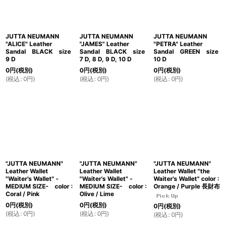
JUTTA NEUMANN
JUTTA NEUMANN
JUTTA NEUMANN
"ALICE" Leather
"JAMES" Leather
"PETRA" Leather
Sandal BLACK size
Sandal BLACK size
Sandal GREEN size
9 D
7 D, 8 D, 9 D, 10 D
10 D
0
円
(税別)
0
円
(税別)
0
円
(税別)
(
税込
:
0
円
)
(
税込
:
0
円
)
(
税込
:
0
円
)
"JUTTA NEUMANN"
"JUTTA NEUMANN"
"JUTTA NEUMANN"
Leather Wallet
Leather Wallet
Leather Wallet "the
"Waiter's Wallet" -
"Waiter's Wallet" -
Waiter's Wallet" color :
MEDIUM SIZE- color :
MEDIUM SIZE- color :
Orange / Purple 長財布
Coral / Pink
Olive / Lime
0
円
(税別)
0
円
(税別)
0
円
(税別)
(
税込
:
0
円
)
(
税込
:
0
円
)
(
税込
:
0
円
)