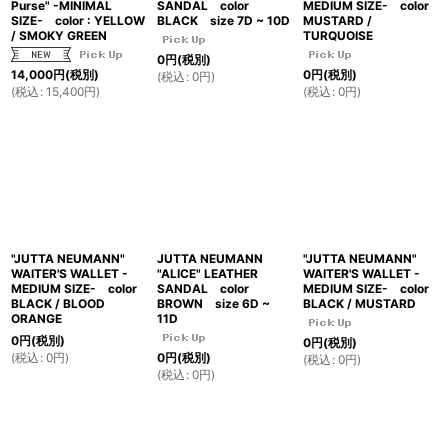
Purse" -MINIMAL
SANDAL color
MEDIUM SIZE- color
SIZE- color : YELLOW
BLACK size 7D ~ 10D
MUSTARD /
/ SMOKY GREEN
TURQUOISE
0
円
(税別)
14,000
円
(税別)
0
円
(税別)
(
税込
:
0
円
)
(
税込
:
15,400
円
)
(
税込
:
0
円
)
"JUTTA NEUMANN"
JUTTA NEUMANN
"JUTTA NEUMANN"
WAITER'S WALLET -
"ALICE" LEATHER
WAITER'S WALLET -
MEDIUM SIZE- color
SANDAL color
MEDIUM SIZE- color
BLACK / BLOOD
BROWN size 6D ~
BLACK / MUSTARD
ORANGE
11D
0
円
(税別)
0
円
(税別)
(
税込
:
0
円
)
0
円
(税別)
(
税込
:
0
円
)
(
税込
:
0
円
)