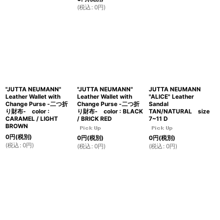
(
税込
:
0
円
)
"JUTTA NEUMANN"
"JUTTA NEUMANN"
JUTTA NEUMANN
Leather Wallet with
Leather Wallet with
"ALICE" Leather
Change Purse -二つ折
Change Purse -二つ折
Sandal
り財布- color :
り財布- color : BLACK
TAN/NATURAL size
CARAMEL / LIGHT
/ BRICK RED
7~11 D
BROWN
0
円
(税別)
0
円
(税別)
0
円
(税別)
(
税込
:
0
円
)
(
税込
:
0
円
)
(
税込
:
0
円
)