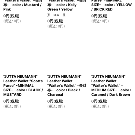
"Waiter's Wallet" -長財
"Waiter's Wallet" -長財
Purse" -MINIMAL
布- color : Mustard /
布- color : Kelly
SIZE- color : YELLOW
Pink
Green / Yellow
/ BRICK RED
0
円
(税別)
0
円
(税別)
(
税込
:
0
円
)
(
税込
:
0
円
)
0
円
(税別)
(
税込
:
0
円
)
"JUTTA NEUMANN"
"JUTTA NEUMANN"
"JUTTA NEUMANN"
Leather Wallet "Scotts
Leather Wallet
Leather Wallet
Purse" -MINIMAL
"Waiter's Wallet" -長財
"Waiter's Wallet" -
SIZE- color : BLACK /
布- color : Black /
MEDIUM SIZE- color :
MUSTARD
Charcoal
Caramel / Dark Brown
0
円
(税別)
0
円
(税別)
0
円
(税別)
(
税込
:
0
円
)
(
税込
:
0
円
)
(
税込
:
0
円
)