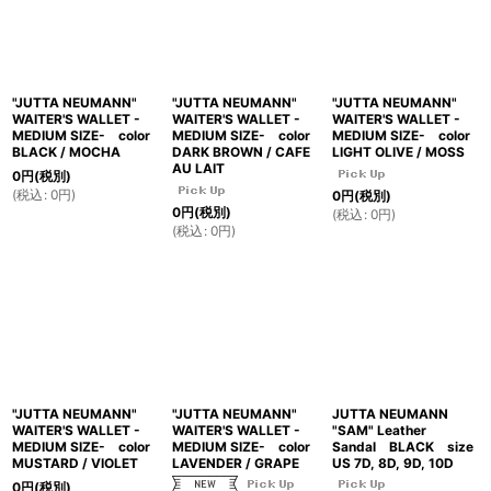
"JUTTA NEUMANN"
"JUTTA NEUMANN"
"JUTTA NEUMANN"
WAITER'S WALLET -
WAITER'S WALLET -
WAITER'S WALLET -
MEDIUM SIZE- color
MEDIUM SIZE- color
MEDIUM SIZE- color
BLACK / MOCHA
DARK BROWN / CAFE
LIGHT OLIVE / MOSS
AU LAIT
0
円
(税別)
(
税込
:
0
円
)
0
円
(税別)
0
円
(税別)
(
税込
:
0
円
)
(
税込
:
0
円
)
"JUTTA NEUMANN"
"JUTTA NEUMANN"
JUTTA NEUMANN
WAITER'S WALLET -
WAITER'S WALLET -
"SAM" Leather
MEDIUM SIZE- color
MEDIUM SIZE- color
Sandal BLACK size
MUSTARD / VIOLET
LAVENDER / GRAPE
US 7D, 8D, 9D, 10D
0
円
(税別)