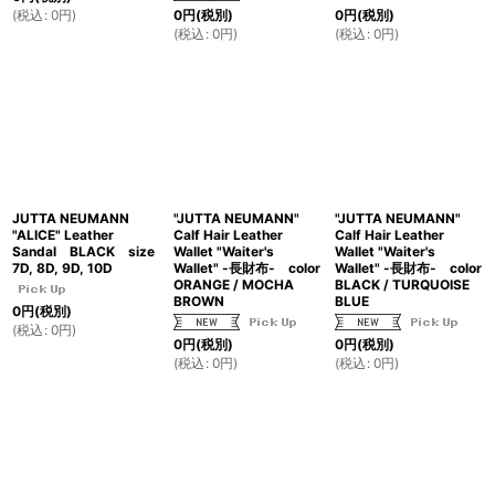
(
税込
:
0
円
)
0
円
(税別)
0
円
(税別)
(
税込
:
0
円
)
(
税込
:
0
円
)
JUTTA NEUMANN
"JUTTA NEUMANN"
"JUTTA NEUMANN"
"ALICE" Leather
Calf Hair Leather
Calf Hair Leather
Sandal BLACK size
Wallet "Waiter's
Wallet "Waiter's
7D, 8D, 9D, 10D
Wallet" -長財布- color
Wallet" -長財布- color
ORANGE / MOCHA
BLACK / TURQUOISE
BROWN
BLUE
0
円
(税別)
(
税込
:
0
円
)
0
円
(税別)
0
円
(税別)
(
税込
:
0
円
)
(
税込
:
0
円
)