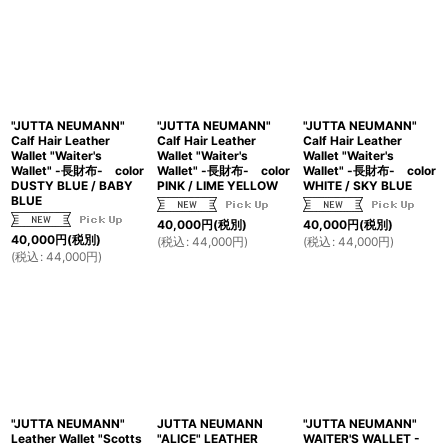
"JUTTA NEUMANN"
"JUTTA NEUMANN"
"JUTTA NEUMANN"
Calf Hair Leather
Calf Hair Leather
Calf Hair Leather
Wallet "Waiter's
Wallet "Waiter's
Wallet "Waiter's
Wallet" -長財布- color
Wallet" -長財布- color
Wallet" -長財布- color
DUSTY BLUE / BABY
PINK / LIME YELLOW
WHITE / SKY BLUE
BLUE
40,000
円
(税別)
40,000
円
(税別)
40,000
円
(税別)
(
税込
:
44,000
円
)
(
税込
:
44,000
円
)
(
税込
:
44,000
円
)
"JUTTA NEUMANN"
JUTTA NEUMANN
"JUTTA NEUMANN"
Leather Wallet "Scotts
"ALICE" LEATHER
WAITER'S WALLET -