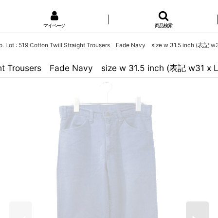
マイページ
商品検索
Co. Lot : 519 Cotton Twill Straight Trousers Fade Navy size w 31.5 inch (表記 w
aight Trousers Fade Navy size w 31.5 inch (表記 w31 x 