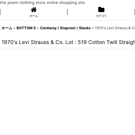
the poem clothing store online shopping site
ホーム
カテゴリ
ホーム
>
BOTTOM S
>
Corduroy / Staprest / Slacks
>
1970's Levi Strauss & 
1970's Levi Strauss & Co. Lot : 519 Cotton Twill Str