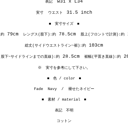
w31 x L34
表記
31.5 inch
実寸 ウエスト
■ 実寸サイズ ■
79cm
78.5cm
2
:約
レングス(股下):約
股上(フロントで計測):約
103cm
総丈(サイドウエストライン~裾):約
28.5cm
20
(股下~サイドラインまでの直線):約
裾幅(平置き直線):約
※
実寸を参考にして下さい。
■ 色 / color ■
Fade Navy / 褪せたネイビー
■ 素材 / material ■
表記 不明
コットン