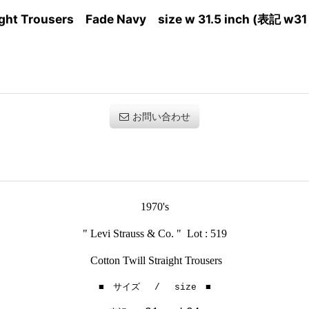
traight Trousers Fade Navy size w 31.5 inch (表記 w31
お問い合わせ
1970's
" Levi Strauss & Co. " Lot : 519
Cotton Twill Straight Trousers
■ サイズ / size ■