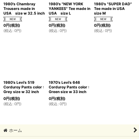
1980's Chambray
1980's "NEW YORK
1980's "SUPER DAD"
Trousers made in
YANKEES" Tee made in
Tee made in USA
USA size w 32.5 inch
USA size L
size M
0
円
(税別)
0
円
(税別)
0
円
(税別)
(
税込
:
0
円
)
(
税込
:
0
円
)
(
税込
:
0
円
)
1980's Levi's 519
1970's Levi's 646
Corduroy Pants color :
Corduroy Pants color :
Grey size w 32 inch
Green size w 33 inch
0
円
(税別)
0
円
(税別)
(
税込
:
0
円
)
(
税込
:
0
円
)
ホーム