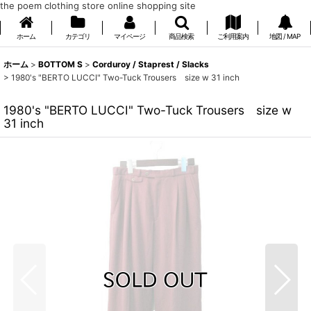
the poem clothing store online shopping site
ホーム
カテゴリ
マイページ
商品検索
ご利用案内
地図 / MAP
ホーム
>
BOTTOM S
>
Corduroy / Staprest / Slacks
>
1980's "BERTO LUCCI" Two-Tuck Trousers size w 31 inch
1980's "BERTO LUCCI" Two-Tuck Trousers size w
31 inch