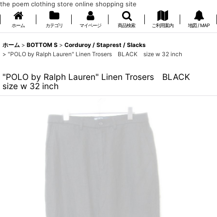
the poem clothing store online shopping site
ホーム
カテゴリ
マイページ
商品検索
ご利用案内
地図 / MAP
ホーム
>
BOTTOM S
>
Corduroy / Staprest / Slacks
>
"POLO by Ralph Lauren" Linen Trosers BLACK size w 32 inch
"POLO by Ralph Lauren" Linen Trosers BLACK
size w 32 inch