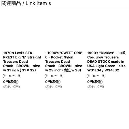
関連商品 / Link Item s
1970's Levi's STA-
~1990's "SWEET ORR"
1990's "Dickies" ヨコ畝
PREST big "E" Straight
6 - Pocket Nylon
Corduroy Trousers
Trousers Dead
Trousers Dead
DEAD STOCK made in
Stock BROWN size
Stock BROWN size
USA Light Green size
w 31 inch ( 31 x 32)
w 29 inch (表記 w 28)
W31L34 / W34L32
0
円
(税別)
0
円
(税別)
0
円
(税別)
(
税込
:
0
円
)
(
税込
:
0
円
)
(
税込
:
0
円
)