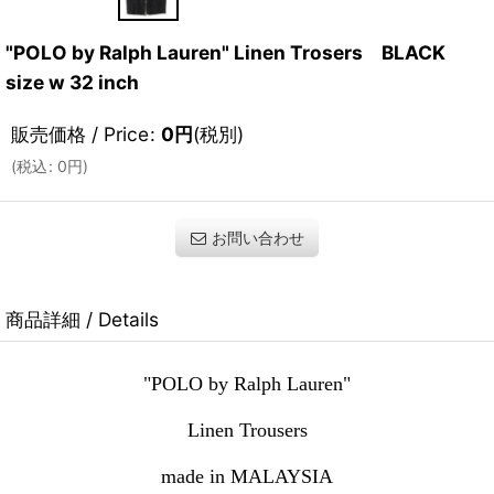
"POLO by Ralph Lauren" Linen Trosers BLACK
size w 32 inch
販売価格 / Price
:
0
円
(税別)
(
税込
:
0
円
)
お問い合わせ
商品詳細 / Details
"POLO by Ralph Lauren"
Linen Trousers
made in MALAYSIA