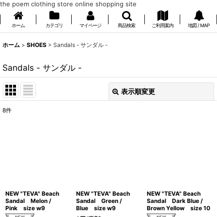
the poem clothing store online shopping site
ホーム
カテゴリ
マイページ
商品検索
ご利用案内
地図 / MAP
ホーム
>
SHOES
>
Sandals - サンダル -
Sandals - サンダル -
表示順変更
閉じる
8
件
表示数
:
在庫あり
並び順
:
絞り込む
NEW "TEVA" Beach
NEW "TEVA" Beach
NEW "TEVA" Beach
Sandal Melon /
Sandal Green /
Sandal Dark Blue /
Pink size w9
Blue size w9
Brown Yellow size 10