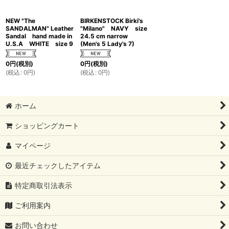
NEW "The
BIRKENSTOCK Birki's
SANDALMAN" Leather
"Milano" NAVY size
Sandal hand made in
24.5 cm narrow
U.S.A WHITE size 9
(Men's 5 Lady's 7)
0
円
(税別)
0
円
(税別)
(
税込
:
0
円
)
(
税込
:
0
円
)
ホーム
ショッピングカート
マイページ
最近チェックしたアイテム
特定商取引法表示
ご利用案内
お問い合わせ