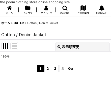
the poem clothing store online shopping site
ホーム
カテゴリ
マイページ
商品検索
ご利用案内
地図 / MAP
ホーム
>
OUTER
>
Cotton / Denim Jacket
Cotton / Denim Jacket
表示順変更
閉じる
195
件
表示数
:
1
2
3
4
次
»
在庫あり
並び順
:
絞り込む