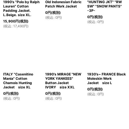
1990's "Polo by Ralph
Old Indonesian Fabric
"HUNTING JKT" "RW
Lauren" Cotton
Patch Work Jacket
SW" "SNOW PANTS"
Padding Jacket.
-3P-
0
円
(税別)
L.Beige. size XL.
0
円
(税別)
(
税込
:
0
円
)
15,900
円
(税別)
(
税込
:
0
円
)
(
税込
:
17,490
円
)
ITALY "Casenitino
1990's MIRAGE "NEW
1930's~ FRANCE Black
Mania" Cotton
YORK YANKEES"
Moleskin Work
Chamois Hunting
Button Jacket
Jacket size L
Jacket size XL
IVORY size XXL
0
円
(税別)
0
円
(税別)
0
円
(税別)
(
税込
:
0
円
)
(
税込
:
0
円
)
(
税込
:
0
円
)