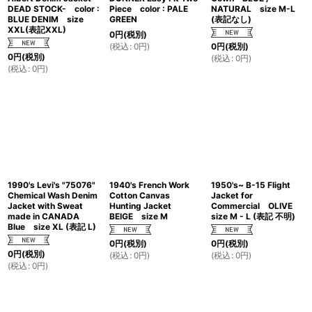
DEAD STOCK- color :
Piece color : PALE
NATURAL size M-L
BLUE DENIM size
GREEN
(表記なし)
XXL(表記XXL)
0
円
(税別)
(
税込
:
0
円
)
0
円
(税別)
0
円
(税別)
(
税込
:
0
円
)
(
税込
:
0
円
)
1990's Levi's "75076"
1940's French Work
1950's~ B-15 Flight
Chemical Wash Denim
Cotton Canvas
Jacket for
Jacket with Sweat
Hunting Jacket
Commercial OLIVE
made in CANADA
BEIGE size M
size M - L (表記 不明)
Blue size XL (表記 L)
0
円
(税別)
0
円
(税別)
0
円
(税別)
(
税込
:
0
円
)
(
税込
:
0
円
)
(
税込
:
0
円
)