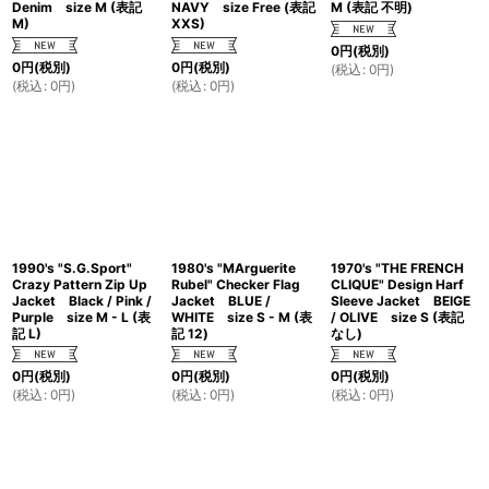
Denim size M (表記
NAVY size Free (表記
M (表記 不明)
M)
XXS)
0
円
(税別)
0
円
(税別)
0
円
(税別)
(
税込
:
0
円
)
(
税込
:
0
円
)
(
税込
:
0
円
)
1990's "S.G.Sport"
1980's "MArguerite
1970's "THE FRENCH
Crazy Pattern Zip Up
Rubel" Checker Flag
CLIQUE" Design Harf
Jacket Black / Pink /
Jacket BLUE /
Sleeve Jacket BEIGE
Purple size M - L (表
WHITE size S - M (表
/ OLIVE size S (表記
記 L)
記 12)
なし)
0
円
(税別)
0
円
(税別)
0
円
(税別)
(
税込
:
0
円
)
(
税込
:
0
円
)
(
税込
:
0
円
)