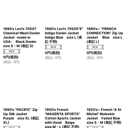
1990's Levi's 70507
1960's Levi's 70505"E"
1990's~ "FRENCH
Chemical Wash Denim
Indigo Denim Jacket
CONNECTION" Zip Up
Jacket -made in
Indigo Blue size L (表
Jacket Blue size L
USA- Black Denim
記 不明)
(表記 L)
size S - M (表記 S)
0
円
(税別)
0
円
(税別)
0
円
(税別)
(
税込
:
0
円
)
(
税込
:
0
円
)
(
税込
:
0
円
)
1990's "PACIFIC" Zip
1950's French
1950's~ French "A St
Up Silk Jacket
"MAGENTA SPORTS"
Michel" Moleskin
Purple size XL (表記
Cotton Sports Jacket
Jacket Faded Blue
XL)
with Hood Beige
size S - M (表記 不明)
size M - L (表記 不明)