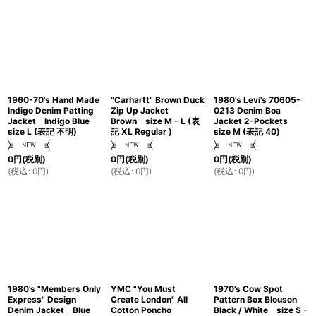
1960-70's Hand Made
"Carhartt" Brown Duck
1980's Levi's 70605-
Indigo Denim Patting
Zip Up Jacket
0213 Denim Boa
Jacket Indigo Blue
Brown size M - L (表
Jacket 2-Pockets
size L (表記 不明)
記 XL Regular )
size M (表記 40)
0
円
(税別)
0
円
(税別)
0
円
(税別)
(
税込
:
0
円
)
(
税込
:
0
円
)
(
税込
:
0
円
)
1980's "Members Only
YMC "You Must
1970's Cow Spot
Express" Design
Create London" All
Pattern Box Blouson
Denim Jacket Blue
Cotton Poncho
Black / White size S -