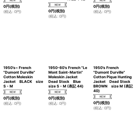
0
円
(税別)
0
円
(税別)
0
円
(税別)
(
税込
:
0
円
)
(
税込
:
0
円
)
(
税込
:
0
円
)
1950's~ French
1950-60's French "Le
1950's French
"Dumont Durville"
Mont Saint-Martin"
"Dumont Durville"
Cotton Moleskin
Moleskin Jacket
Cotton Pique Hunting
Jacket BLACK size
Dead Stock Blue
Jacket Dead Stock
S - M
size S - M (表記 44)
BROWN size M (表記
40)
0
円
(税別)
0
円
(税別)
0
円
(税別)
(
税込
:
0
円
)
(
税込
:
0
円
)
(
税込
:
0
円
)