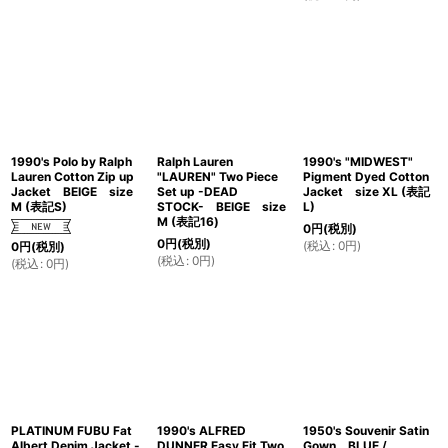
1990's Polo by Ralph
Ralph Lauren
1990's "MIDWEST"
Lauren Cotton Zip up
"LAUREN" Two Piece
Pigment Dyed Cotton
Jacket BEIGE size
Set up -DEAD
Jacket size XL (表記
M (表記S)
STOCK- BEIGE size
L)
M (表記16)
0
円
(税別)
0
円
(税別)
(
税込
:
0
円
)
0
円
(税別)
(
税込
:
0
円
)
(
税込
:
0
円
)
PLATINUM FUBU Fat
1990's ALFRED
1950's Souvenir Satin
Albert Denim Jacket -
DUNNER Easy Fit Two
Gown BLUE /