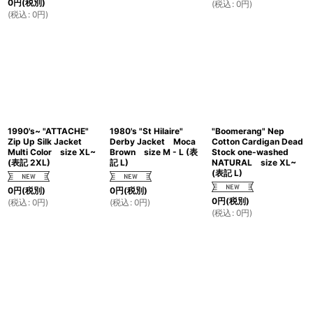
0
円
(税別)
(
税込
:
0
円
)
(
税込
:
0
円
)
1990's~ "ATTACHE"
1980's "St Hilaire"
"Boomerang" Nep
Zip Up Silk Jacket
Derby Jacket Moca
Cotton Cardigan Dead
Multi Color size XL~
Brown size M - L (表
Stock one-washed
(表記 2XL)
記 L)
NATURAL size XL~
(表記 L)
0
円
(税別)
0
円
(税別)
0
円
(税別)
(
税込
:
0
円
)
(
税込
:
0
円
)
(
税込
:
0
円
)