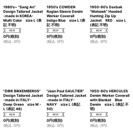
1980's~ "Sang An"
1950's COWDEN
1950-60's Daxbak
Design Tailored Jacket
Raglan Sleeve Denim
"Mohawk" Hooded
-made in KOREA-
Worker Coverall
Hunting Zip Up
Multi Color size L (表
Indigo Blue size L (表
Jacket RED size L
記 不明)
記 不明)
(表記 不明)
0
円
(税別)
0
円
(税別)
0
円
(税別)
(
税込
:
0
円
)
(
税込
:
0
円
)
(
税込
:
0
円
)
"DIRK BIKKEMBERGS"
"Jean Paul GAULTIER"
1950-60's HERCULES
Design Tailored Jacket
Design Tailored Jacket
Denim Worker Coverall
-made in ITALY-
-made in ITALY-
with Blanket Blue
Deep Green size M -
NAVY size L (表記
Denim size L (表記 不
L (表記 48)
50)
明)
0
円
(税別)
0
円
(税別)
0
円
(税別)
(
税込
:
0
円
)
(
税込
:
0
円
)
(
税込
:
0
円
)