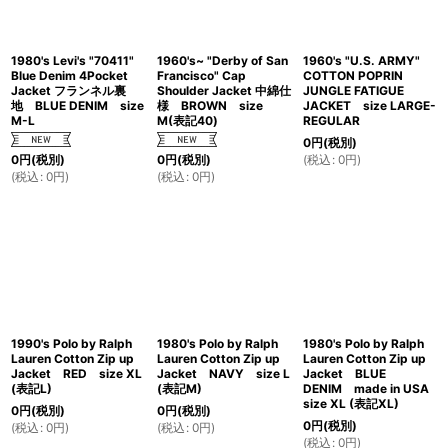
1980's Levi's "70411"
1960's~ "Derby of San
1960's "U.S. ARMY"
Blue Denim 4Pocket
Francisco" Cap
COTTON POPRIN
Jacket フランネル裏
Shoulder Jacket 中綿仕
JUNGLE FATIGUE
地 BLUE DENIM size
様 BROWN size
JACKET size LARGE-
M-L
M(表記40)
REGULAR
0
円
(税別)
(
税込
:
0
円
)
0
円
(税別)
0
円
(税別)
(
税込
:
0
円
)
(
税込
:
0
円
)
1990's Polo by Ralph
1980's Polo by Ralph
1980's Polo by Ralph
Lauren Cotton Zip up
Lauren Cotton Zip up
Lauren Cotton Zip up
Jacket RED size XL
Jacket NAVY size L
Jacket BLUE
(表記L)
(表記M)
DENIM made in USA
size XL (表記XL)
0
円
(税別)
0
円
(税別)
0
円
(税別)
(
税込
:
0
円
)
(
税込
:
0
円
)
(
税込
:
0
円
)