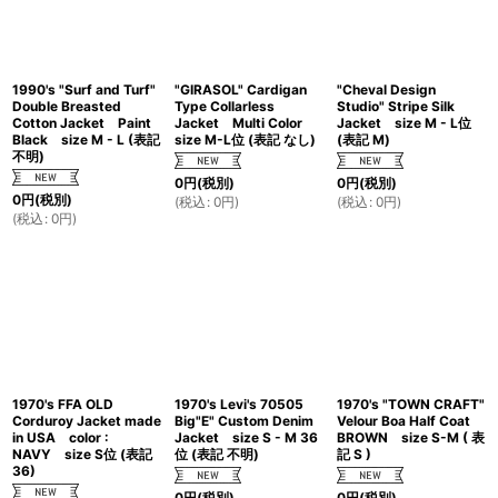
1990's "Surf and Turf"
"GIRASOL" Cardigan
"Cheval Design
Double Breasted
Type Collarless
Studio" Stripe Silk
Cotton Jacket Paint
Jacket Multi Color
Jacket size M - L位
Black size M - L (表記
size M-L位 (表記 なし)
(表記 M)
不明)
0
円
(税別)
0
円
(税別)
0
円
(税別)
(
税込
:
0
円
)
(
税込
:
0
円
)
(
税込
:
0
円
)
1970's FFA OLD
1970's Levi's 70505
1970's "TOWN CRAFT"
Corduroy Jacket made
Big"E" Custom Denim
Velour Boa Half Coat
in USA color :
Jacket size S - M 36
BROWN size S-M ( 表
NAVY size S位 (表記
位 (表記 不明)
記 S )
36)
0
円
(税別)
0
円
(税別)