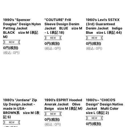
1990's "Spencer
"COUTURE" Frill
1960's Levi's 557XX
Douglas" Design Nylon
Sleeve Design Denim
(3rd) Guaranteed
Patting Jacket
Jacket BLUE size M
Denim Jacket Indigo
BLACK size M (表記
- L (表記 18)
Blue size L (表記 44)
M)
0
円
(税別)
0
円
(税別)
0
円
(税別)
(
税込
:
0
円
)
(
税込
:
0
円
)
(
税込
:
0
円
)
1980's "Jordana" Zip
1990's ESPRIT Hooded
1980's~ "CHICO'S
Up Design Jacket -
Anorak Jacket Olive
Design" Design Native
made in USA-
Beige size M (表記 M)
Jacket Multi Color
BROWN系 size M (表
size L (表記 2)
記 S)
0
円
(税別)
0
円
(税別)
(
税込
:
0
円
)