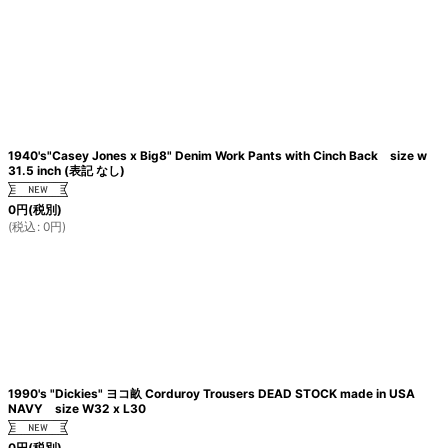
1940's"Casey Jones x Big8" Denim Work Pants with Cinch Back size w
31.5 inch (表記 なし)
0
円
(税別)
(
税込
:
0
円
)
1990's "Dickies" ヨコ畝 Corduroy Trousers DEAD STOCK made in USA
NAVY size W32 x L30
0
円
(税別)