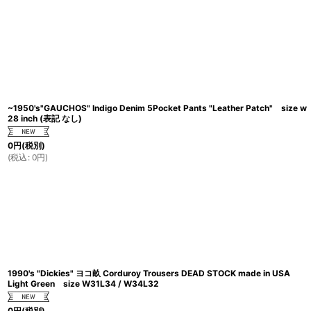
~1950's"GAUCHOS" Indigo Denim 5Pocket Pants "Leather Patch" size w
28 inch (表記 なし)
0
円
(税別)
(
税込
:
0
円
)
1990's "Dickies" ヨコ畝 Corduroy Trousers DEAD STOCK made in USA
Light Green size W31L34 / W34L32
0
円
(税別)