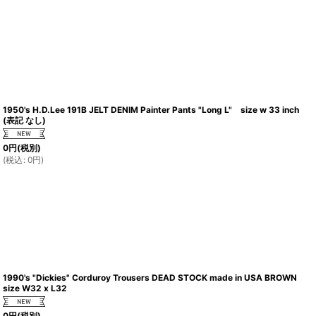
1950's H.D.Lee 191B JELT DENIM Painter Pants "Long L" size w 33 inch
(表記 なし)
0
円
(税別)
(
税込
:
0
円
)
1990's "Dickies" Corduroy Trousers DEAD STOCK made in USA BROWN
size W32 x L32
0
円
(税別)