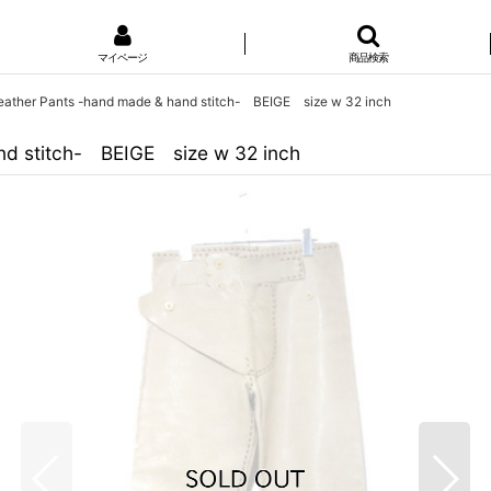
マイページ
商品検索
eather Pants -hand made & hand stitch- BEIGE size w 32 inch
nd stitch- BEIGE size w 32 inch