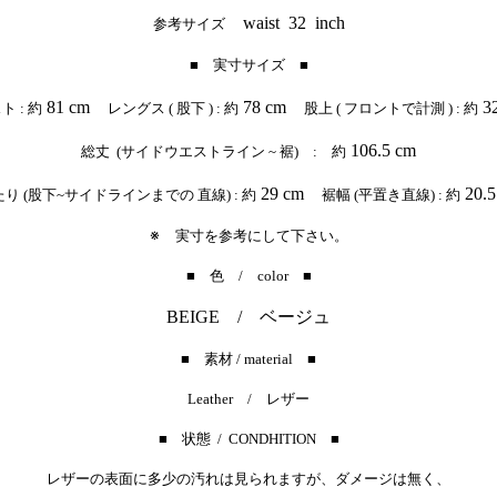
waist 32 inch
参考サイズ
■ 実寸サイズ ■
81 cm
78 cm
32
 : 約
レングス ( 股下 ) : 約
股上 ( フロントで計測 ) : 約
106.5 cm
総丈 (サイドウエストライン ~ 裾) : 約
29 cm
20.5
り (股下~サイドラインまでの 直線) : 約
裾幅 (平置き直線) : 約
※
実寸を参考にして下さい。
■ 色 / color ■
BEIGE / ベージュ
■ 素材 / material ■
Leather / レザー
■ 状態 / CONDHITION ■
レザーの表面に多少の汚れは見られますが、
ダメージは無く、