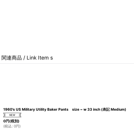
関連商品 / Link Item s
1960's US Military Utility Baker Pants size ~ w 33 inch (表記 Medium)
0
円
(税別)
(
税込
:
0
円
)