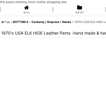
the poem clothing store online shopping site
ホーム
カテゴリ
ホーム
>
BOTTOM S
>
Corduroy / Staprest / Slacks
>
1970's USA ELK HIDE L
1970's USA ELK HIDE Leather Pants -hand made & ha