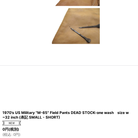
1970's US Military "M-65" Field Pants DEAD STOCK-one wash size w
~32 inch (表記 SMALL - SHORT)
0
円
(税別)
(
税込
:
0
円
)