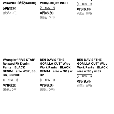
W34INCH(表記34×30)
W30/L30,32 INCH
0
円
(税別)
0
円
(税別)
(
税込
:
0
円
)
0
円
(税別)
(
税込
:
0
円
)
(
税込
:
0
円
)
Wrangler "FIVE STAR"
BEN DAVIS "THE
BEN DAVIS "THE
Relaxed Fit Denim
GORILLA CUT" Wide
GORILLA CUT" Wide
Pants BLACK
Work Pants BLACK
Work Pants BLACK
DENIM size W32, 33,
DENIM size w 30 / w
size w 30 / w 32
36, 38INCH
32
0
円
(税別)
0
円
(税別)
0
円
(税別)
(
税込
:
0
円
)
(
税込
:
0
円
)
(
税込
:
0
円
)