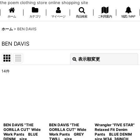
the poem clothing store online shopping site
ホーム
カテゴリ
マイページ
商品検索
ご利用案内
地図 / MAP
ホーム
>
BEN DAVIS
BEN DAVIS
表示順変更
閉じる
14
件
表示数
:
在庫あり
並び順
:
絞り込む
BEN DAVIS "THE
BEN DAVIS "THE
Wrangler "FIVE STAR"
GORILLA CUT" Wide
GORILLA CUT" Wide
Relaxed Fit Denim
Work Pants BLUE
Work Pants GREY
Pants BLUE DENIM
DENIM size
TWILL size
size W34, 36INCH