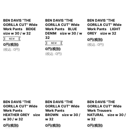
BEN DAVIS "THE
BEN DAVIS "THE
BEN DAVIS "THE
GORILLA CUT" Wide
GORILLA CUT" Wide
GORILLA CUT" Wide
Work Pants BEIGE
Work Pants BLUE
Work Pants LIGHT
size w 30 / w 32
DENIM size w 30 / w
GREY size w 32
32
0
円
(税別)
(
税込
:
0
円
)
0
円
(税別)
0
円
(税別)
(
税込
:
0
円
)
(
税込
:
0
円
)
BEN DAVIS "THE
BEN DAVIS "THE
BEN DAVIS "THE
GORILLA CUT" Wide
GORILLA CUT" Wide
GORILLA CUT" Wide
Work Pants
Work Pants
Work Trousers
HEATHER GREY size
BROWN size w 30 /
NATURAL size w 30 /
w 30 / w 32
w 32
w 32
0
円
(税別)
0
円
(税別)
0
円
(税別)