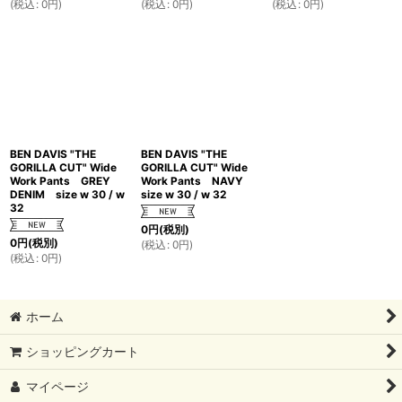
(
税込
:
0
円
)
(
税込
:
0
円
)
(
税込
:
0
円
)
BEN DAVIS "THE
BEN DAVIS "THE
GORILLA CUT" Wide
GORILLA CUT" Wide
Work Pants GREY
Work Pants NAVY
DENIM size w 30 / w
size w 30 / w 32
32
0
円
(税別)
0
円
(税別)
(
税込
:
0
円
)
(
税込
:
0
円
)
ホーム
ショッピングカート
マイページ