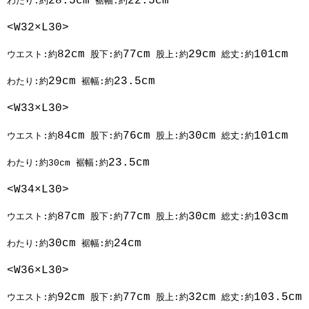
28.5cm
22.5cm
わたり:約
裾幅:約
<W32×L30>
82cm
77cm
29cm
101cm
ウエスト:約
股下:約
股上:約
総丈:約
29cm
23.5cm
わたり:約
裾幅:約
<W33×L30>
84cm
76cm
30cm
101cm
ウエスト:約
股下:約
股上:約
総丈:約
23.5cm
わたり:約30cm 裾幅:約
<W34×L30>
87cm
77cm
30cm
103cm
ウエスト:約
股下:約
股上:約
総丈:約
30cm
24cm
わたり:約
裾幅:約
<W36×L30>
92cm
77cm
32cm
103.5cm
ウエスト:約
股下:約
股上:約
総丈:約