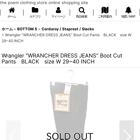
the poem clothing store online shopping site
ホーム
カテゴリ
マイページ
商品検索
ご利用案内
地図 / MAP
ホーム
>
BOTTOM S
>
Corduroy / Staprest / Slacks
>
Wrangler "WRANCHER DRESS JEANS" Boot Cut Pants BLACK size W
29~40 INCH
Wrangler "WRANCHER DRESS JEANS" Boot Cut
Pants BLACK size W 29~40 INCH