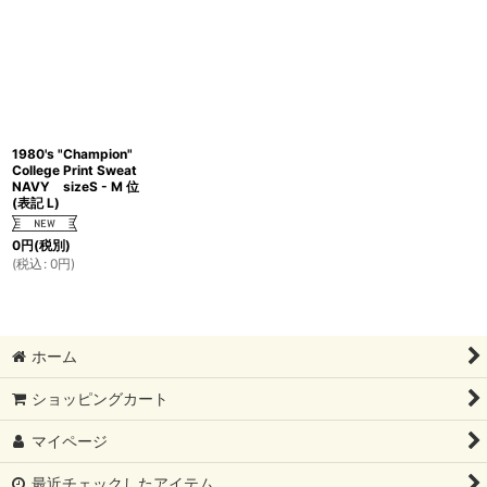
1980's "Champion"
College Print Sweat
NAVY sizeS - M 位
(表記 L)
0
円
(税別)
(
税込
:
0
円
)
ホーム
ショッピングカート
マイページ
最近チェックしたアイテム