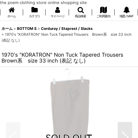
the poem clothing store online shopping site
ホーム
カテゴリ
マイページ
商品検索
ご利用案内
地図 / MAP
ホーム
>
BOTTOM S
>
Corduroy / Staprest / Slacks
>
1970's "KORATRON" Non Tuck Tapered Trousers Brown系 size 33 inch
(表記 なし)
1970's "KORATRON" Non Tuck Tapered Trousers
Brown系 size 33 inch (表記 なし)