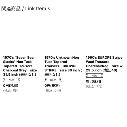
関連商品 / Link Item s
1970's "Seven Sear
1970's Unknown Non
1990's EUROPE Stripe
Slacks" Non Tuck
Tuck Tapered
Wool Trousers
Tapered Trousers
Trousers BROWN
Charcoal/Red size w
Charcoal Grey size
STRIPE size 30 inch (
29.5 inch (表記 40)
31.5 inch (表記 なし)
表記 なし)
0
円
(税別)
0
円
(税別)
0
円
(税別)
(
税込
:
0
円
)
(
税込
:
0
円
)
(
税込
:
0
円
)