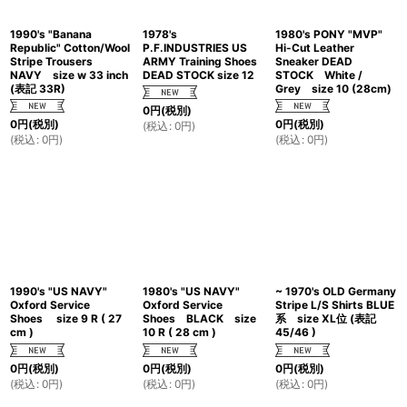
1990's "Banana
1978's
1980's PONY "MVP"
Republic" Cotton/Wool
P.F.INDUSTRIES US
Hi-Cut Leather
Stripe Trousers
ARMY Training Shoes
Sneaker DEAD
NAVY size w 33 inch
DEAD STOCK size 12
STOCK White /
(表記 33R)
Grey size 10 (28cm)
0
円
(税別)
0
円
(税別)
0
円
(税別)
(
税込
:
0
円
)
(
税込
:
0
円
)
(
税込
:
0
円
)
1990's "US NAVY"
1980's "US NAVY"
~ 1970's OLD Germany
Oxford Service
Oxford Service
Stripe L/S Shirts BLUE
Shoes size 9 R ( 27
Shoes BLACK size
系 size XL位 (表記
cm )
10 R ( 28 cm )
45/46 )
0
円
(税別)
0
円
(税別)
0
円
(税別)
(
税込
:
0
円
)
(
税込
:
0
円
)
(
税込
:
0
円
)