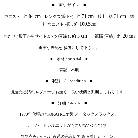
■ 実寸 サイズ ■
84 cm
71 cm
31 cm
ウエスト : 約
レングス(股下~) : 約
股上 : 約
総
100.5cm
丈 (ウエスト~裾) : 約
3 cm
20 cm
わたり ( 股下からサイドまでの直線 ) : 約
裾幅 (直線) : 約
※実寸表記を 参考にして下さい。
■ 素材 / material ■
表記 不明
■ 状態 / condition ■
見当たる汚れやダメージも無く、良い状態と判断しております。
■ 詳細 / ditails ■
1970年代頃の "KORATRON"製 ノータックスラックス。
テーパードシルエットがきれいなパンツです。
やや赤みがかった茶系の色合いで 落ち着いたトーン。