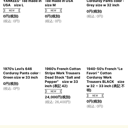
YANKEES" Tee made in
Tee made in USA
Corduroy Pants color :
USA size L
size M
Grey size w 32 inch
0
円
(税別)
(
税込
:
0
円
)
0
円
(税別)
0
円
(税別)
(
税込
:
0
円
)
(
税込
:
0
円
)
1970's Levi's 646
1960's French Cotton
1940-50's French "Le
Corduroy Pants color :
Stripe Work Trousers
Favori " Cotton
Green size w 33 inch
Dead Stock "Salt and
Corduroy Work
Pepper" size w 33
Trousers BLACK size
0
円
(税別)
inch (表記 42)
w 32 ~ 33 inch (表記 不
(
税込
:
0
円
)
明)
24,000
円
(税別)
0
円
(税別)
(
税込
:
26,400
円
)
(
税込
:
0
円
)