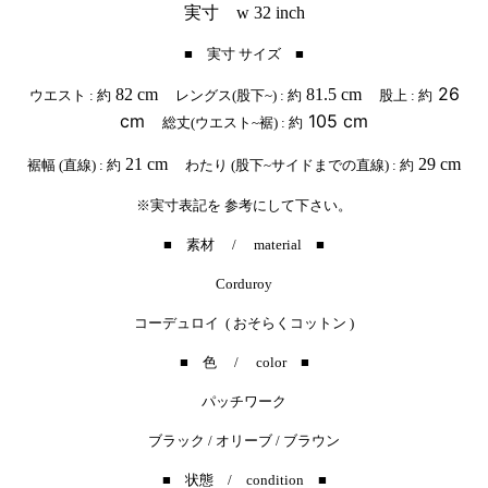
実寸 w 32 inch
■ 実寸 サイズ ■
26
82 cm
81.5 cm
ウエスト : 約
レングス(股下~) : 約
股上 : 約
cm
105 cm
総丈(ウエスト~裾) : 約
21 cm
29 cm
裾幅 (直線) : 約
わたり (股下~サイドまでの直線) : 約
※実寸表記を 参考にして下さい。
■ 素材 / material ■
Corduroy
コーデュロイ ( おそらくコットン )
■ 色 / color ■
パッチワーク
ブラック / オリーブ / ブラウン
■ 状態 / condition ■