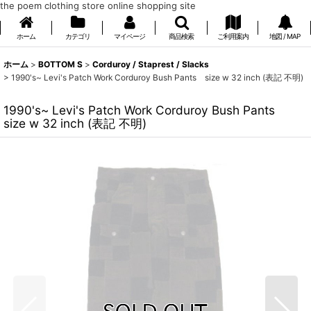
the poem clothing store online shopping site
ホーム
カテゴリ
マイページ
商品検索
ご利用案内
地図 / MAP
ホーム
>
BOTTOM S
>
Corduroy / Staprest / Slacks
>
1990's~ Levi's Patch Work Corduroy Bush Pants size w 32 inch (表記 不明)
1990's~ Levi's Patch Work Corduroy Bush Pants
size w 32 inch (表記 不明)