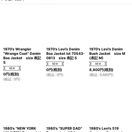
1970's Wrangler
1970's Levi's Denim
1970's Levi's Denim
"Wrange Coat" Denim
Boa Jacket lot 70543-
Bush Jacket size M
Boa Jacket size 表記
0813 size 表記 S
(表記 M)
S
0
円
(税別)
8,800
円
(税別)
0
円
(税別)
(
税込
:
0
円
)
(
税込
:
9,680
円
)
(
税込
:
0
円
)
1980's "NEW YORK
1980's "SUPER DAD"
1980's Levi's 519