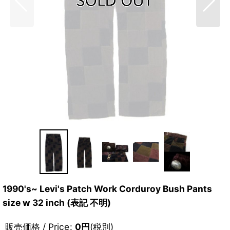
1990's~ Levi's Patch Work Corduroy Bush Pants
size w 32 inch (表記 不明)
販売価格 / Price
:
0
円
(税別)