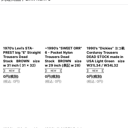
1970's Levi's STA-
~1990's "SWEET ORR"
1990's "Dickies" ヨコ畝
PREST big "E" Straight
6 - Pocket Nylon
Corduroy Trousers
Trousers Dead
Trousers Dead
DEAD STOCK made in
Stock BROWN size
Stock BROWN size
USA Light Green size
w 31 inch ( 31 x 32)
w 29 inch (表記 w 28)
W31L34 / W34L32
0
円
(税別)
0
円
(税別)
0
円
(税別)
(
税込
:
0
円
)
(
税込
:
0
円
)
(
税込
:
0
円
)