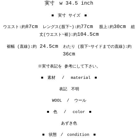
実寸 w 34.5 inch
■ 実寸 サイズ ■
87cm
77cm
30cm
ウエスト:約
レングス(股下~):約
股上:約
総
104.5cm
丈(ウエスト~裾):約
24.5cm
裾幅 (直線):約
わたり (股下~サイドまでの直線):約
36cm
※実寸表記を 参考にして下さい。
■ 素材 / material ■
表記 不明
WOOL / ウール
■ 色 / color ■
あずき色
■ 状態 / condition ■