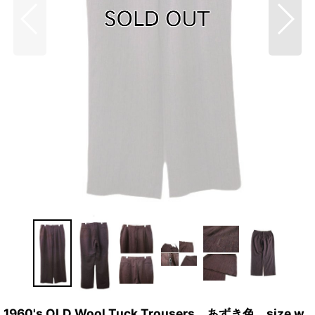
1960's OLD Wool Tuck Trousers あずき色 size w