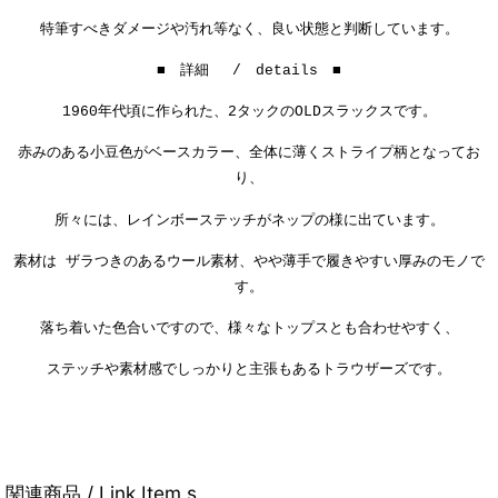
特筆すべきダメージや汚れ等なく、良い状態と判断しています。
■ 詳細 / details ■
1960年代頃に作られた、2タックのOLDスラックスです。
赤みのある小豆色がベースカラー、全体に薄くストライプ柄となってお
り、
所々には、レインボーステッチがネップの様に出ています。
素材は ザラつきのあるウール素材、やや薄手で履きやすい厚みのモノで
す。
落ち着いた色合いですので、様々なトップスとも合わせやすく、
ステッチや素材感でしっかりと主張もあるトラウザーズです。
関連商品 / Link Item s