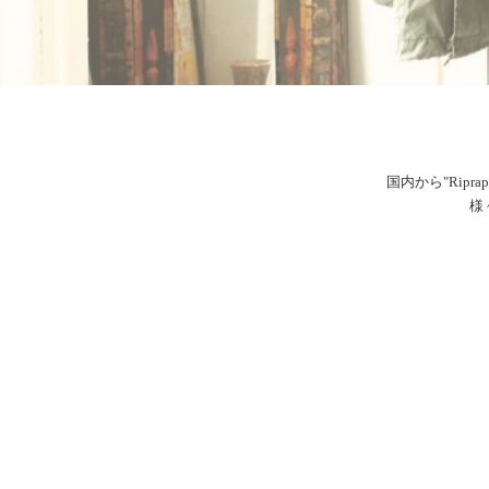
国内から"Ripr
様