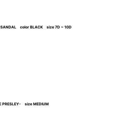
SANDAL color BLACK size 7D ~ 10D
LE PRESLEY- size MEDIUM