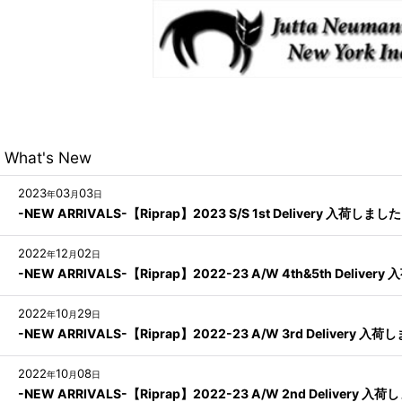
What's New
2023
03
03
年
月
日
-NEW ARRIVALS-【Riprap】2023 S/S 1st Delivery 入荷しました
2022
12
02
年
月
日
-NEW ARRIVALS-【Riprap】2022-23 A/W 4th&5th Deliver
2022
10
29
年
月
日
-NEW ARRIVALS-【Riprap】2022-23 A/W 3rd Delivery 入
2022
10
08
年
月
日
-NEW ARRIVALS-【Riprap】2022-23 A/W 2nd Delivery 入