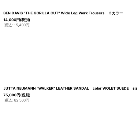
BEN DAVIS "THE GORILLA CUT" Wide Leg Work Trousers ３カラー
14,000
円
(税別)
(
税込
:
15,400
円
)
JUTTA NEUMANN "WALKER" LEATHER SANDAL color VIOLET SUEDE siz
75,000
円
(税別)
(
税込
:
82,500
円
)