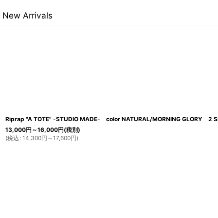
New Arrivals
Riprap "A TOTE" -STUDIO MADE- color NATURAL/MORNING GLORY 2 S
13,000
円
～16,000
円
(税別)
(
税込
:
14,300
円
～17,600
円
)