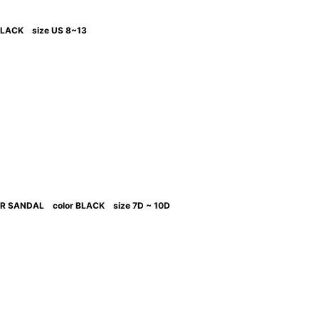
BLACK size US 8~13
 SANDAL color BLACK size 7D ~ 10D