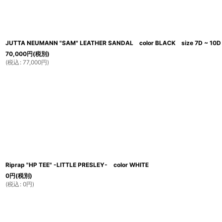
JUTTA NEUMANN "SAM" LEATHER SANDAL color BLACK size 7D ~ 10D
70,000
円
(税別)
(
税込
:
77,000
円
)
Riprap "HP TEE" -LITTLE PRESLEY- color WHITE
0
円
(税別)
(
税込
:
0
円
)