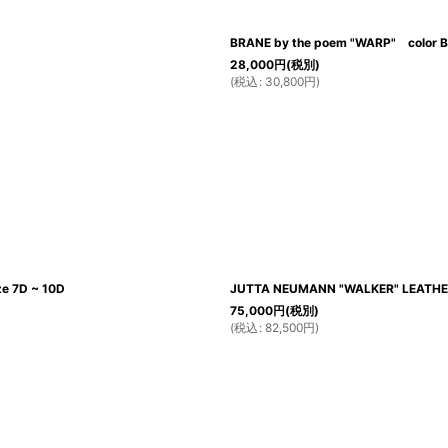
BRANE by the poem "WARP" color 
28,000
円
(税別)
(
税込
:
30,800
円
)
e 7D ~ 10D
JUTTA NEUMANN "WALKER" LEATHER
75,000
円
(税別)
(
税込
:
82,500
円
)