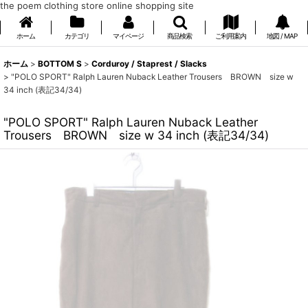
the poem clothing store online shopping site
ホーム
カテゴリ
マイページ
商品検索
ご利用案内
地図 / MAP
ホーム
>
BOTTOM S
>
Corduroy / Staprest / Slacks
>
"POLO SPORT" Ralph Lauren Nuback Leather Trousers BROWN size w
34 inch (表記34/34)
"POLO SPORT" Ralph Lauren Nuback Leather
Trousers BROWN size w 34 inch (表記34/34)