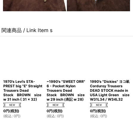
関連商品 / Link Item s
1970's Levi's STA-
~1990's "SWEET ORR"
1990's "Dickies" ヨコ畝
PREST big "E" Straight
6 - Pocket Nylon
Corduroy Trousers
Trousers Dead
Trousers Dead
DEAD STOCK made in
Stock BROWN size
Stock BROWN size
USA Light Green size
w 31 inch ( 31 x 32)
w 29 inch (表記 w 28)
W31L34 / W34L32
0
円
(税別)
0
円
(税別)
0
円
(税別)
(
税込
:
0
円
)
(
税込
:
0
円
)
(
税込
:
0
円
)