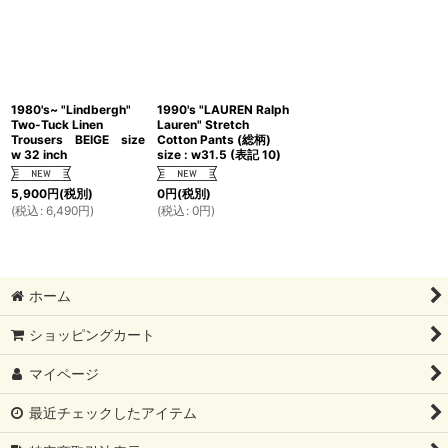
1980's~ "Lindbergh"
1990's "LAUREN Ralph
Two-Tuck Linen
Lauren" Stretch
Trousers BEIGE size
Cotton Pants (総柄)
w 32 inch
size : w31.5 (表記 10)
5,900
円
(税別)
0
円
(税別)
(
税込
:
6,490
円
)
(
税込
:
0
円
)
ホーム
ショッピングカート
マイページ
最近チェックしたアイテム