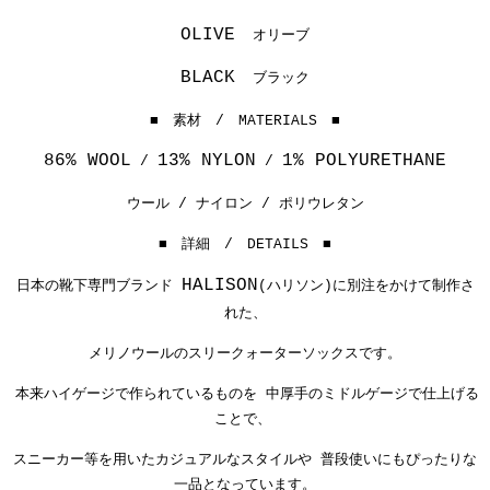
OLIVE
オリーブ
BLACK
ブラック
■ 素材 / MATERIALS ■
86% WOOL
13% NYLON
1% POLYURETHANE
/
/
ウール / ナイロン / ポリウレタン
■ 詳細 / DETAILS ■
HALISON
日本の靴下専門ブランド
(ハリソン)に別注をかけて制作さ
れた、
メリノウールのスリークォーターソックスです。
本来ハイゲージで作られているものを 中厚手のミドルゲージで仕上げる
ことで、
スニーカー等を用いたカジュアルなスタイルや 普段使いにもぴったりな
一品となっています。