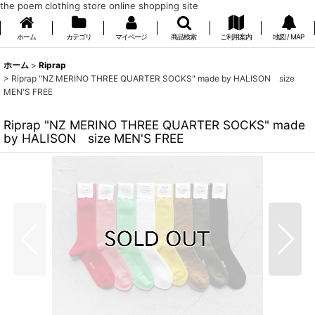
the poem clothing store online shopping site
ホーム
カテゴリ
マイページ
商品検索
ご利用案内
地図 / MAP
ホーム
>
Riprap
>
Riprap "NZ MERINO THREE QUARTER SOCKS" made by HALISON size
MEN'S FREE
Riprap "NZ MERINO THREE QUARTER SOCKS" made
by HALISON size MEN'S FREE