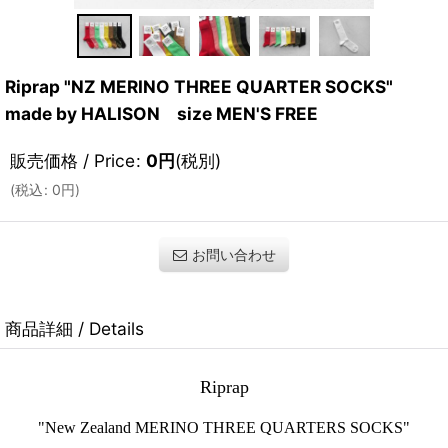
Riprap "NZ MERINO THREE QUARTER SOCKS"
made by HALISON size MEN'S FREE
販売価格 / Price
:
0
円
(税別)
(
税込
:
0
円
)
お問い合わせ
商品詳細 / Details
Riprap
"New Zealand MERINO THREE QUARTERS SOCKS"