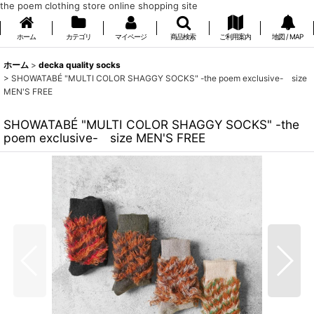
the poem clothing store online shopping site
ホーム
カテゴリ
マイページ
商品検索
ご利用案内
地図 / MAP
ホーム
>
decka quality socks
>
SHOWATABÉ "MULTI COLOR SHAGGY SOCKS" -the poem exclusive- size
MEN'S FREE
SHOWATABÉ "MULTI COLOR SHAGGY SOCKS" -the
poem exclusive- size MEN'S FREE