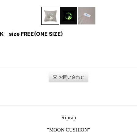
K size FREE(ONE SIZE)
お問い合わせ
Riprap
"MOON CUSHION"