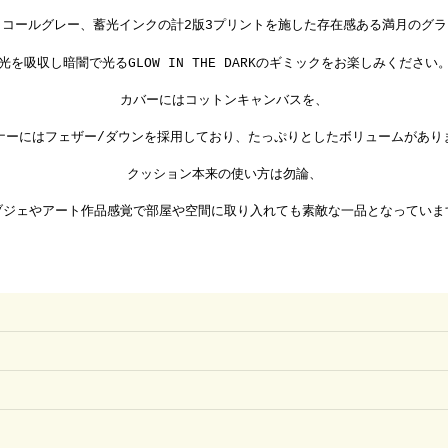
ャコールグレー、蓄光インクの計2版3プリントを施した存在感ある満月のグラ
光を吸収し暗闇で光るGLOW IN THE DARKのギミックをお楽しみください
カバーにはコットンキャンバスを、
ナーにはフェザー/ダウンを採用しており、たっぷりとしたボリュームがあり
クッション本来の使い方は勿論、
ブジェやアート作品感覚で部屋や空間に取り入れても素敵な一品となっていま