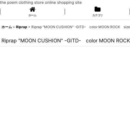
the poem clothing store online shopping site
ホーム
カテゴリ
ホーム
>
Riprap
>
Riprap "MOON CUSHION" -GITD- color MOON ROCK size 
Riprap "MOON CUSHION" -GITD- color MOON ROCK 