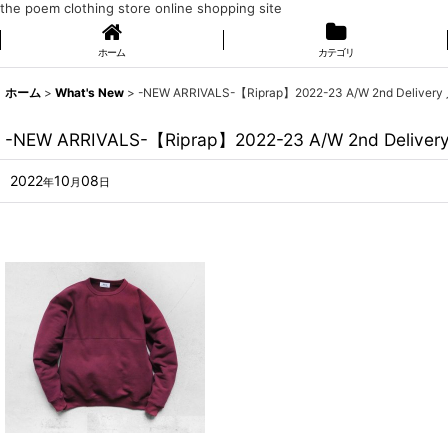
the poem clothing store online shopping site
ホーム
カテゴリ
ホーム
>
What's New
>
-NEW ARRIVALS-【Riprap】2022-23 A/W 2nd Deliv
-NEW ARRIVALS-【Riprap】2022-23 A/W 2nd Deli
2022
10
08
年
月
日