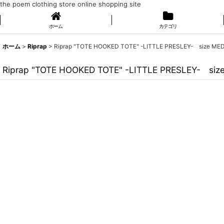
the poem clothing store online shopping site
ホーム
カテゴリ
ホーム
>
Riprap
>
Riprap "TOTE HOOKED TOTE" -LITTLE PRESLEY- size ME
Riprap "TOTE HOOKED TOTE" -LITTLE PRESLEY- siz