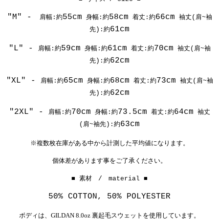
"M" -
55cm
58cm
66cm
肩幅:約
身幅:約
着丈:約
袖丈(肩~袖
61cm
先):約
"L" -
59cm
61cm
70cm
肩幅:約
身幅:約
着丈:約
袖丈(肩~袖
62cm
先):約
"XL" -
65cm
68cm
73cm
肩幅:約
身幅:約
着丈:約
袖丈(肩~袖
62cm
先):約
"2XL" -
70cm
73.5cm
64cm
肩幅:約
身幅:約
着丈:約
袖丈
63cm
(肩~袖先):約
※複数枚在庫がある中から計測した平均値になります。
個体差があります事をご了承ください。
■ 素材 / material ■
50% COTTON, 50% POLYESTER
ボディは、GILDAN 8.0oz 裏起毛スウェットを使用しています。