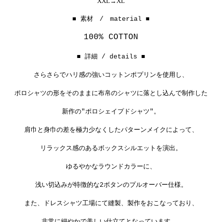
XXL→XL
■ 素材 / material ■
100% COTTON
■ 詳細 / details ■
さらさらでハリ感の強いコットンポプリンを使用し、
ポロシャツの形をそのままに布帛のシャツに落とし込んで制作した
新作の"ポロシェイプドシャツ"。
肩巾と身巾の差を極力少なくしたパターンメイクによって、
リラックス感のあるボックスシルエットを演出。
ゆるやかなラウンドカラーに、
浅い切込みが特徴的な2ボタンのプルオーバー仕様。
また、ドレスシャツ工場にて縫製、製作をおこなっており、
非常に細やかで美しい仕立てとなっています。