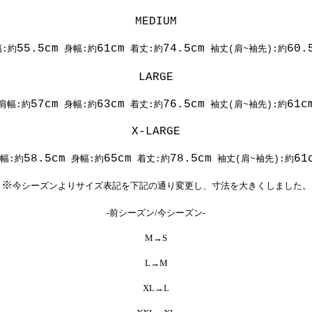
MEDIUM
55.5cm
61cm
74.5cm
60.
:約
身幅:約
着丈:約
袖丈(肩~袖先):約
LARGE
57cm
63cm
76.5cm
61c
肩幅:約
身幅:約
着丈:約
袖丈(肩~袖先):約
X-LARGE
58.5cm
65cm
78.5cm
61
幅:約
身幅:約
着丈:約
袖丈(肩~袖先):約
※
今シーズンよりサイズ表記を下記の通り変更し、寸法を大きくしました。
-前シーズン/今シーズン-
M→S
L→M
XL→L