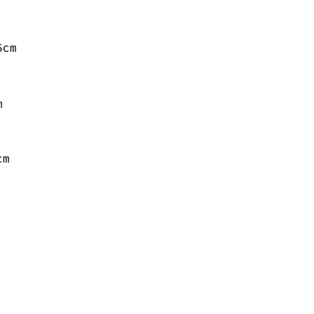
5cm
m
cm