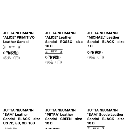
JUTTA NEUMANN
JUTTA NEUMANN
JUTTA NEUMANN
"ALICE" PRIMITIVO
"ALICE" Leather
"MICHAEL" Leather
Leather Sandal
Sandal ROSSO size
Sandal BLACK size
10 D
7 D
0
円
(税別)
0
円
(税別)
(
税込
:
0
円
)
0
円
(税別)
(
税込
:
0
円
)
(
税込
:
0
円
)
JUTTA NEUMANN
JUTTA NEUMANN
JUTTA NEUMANN
"SAM" Leather
"PETRA" Leather
"SAM" Suede Leather
Sandal BLACK size
Sandal GREEN size
Sandal BLACK size
US 7D, 8D, 9D, 10D
10 D
10 D