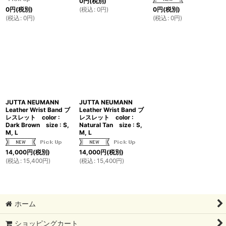
0
円
(税別)
(
税込
:
0
円
)
0
円
(税別)
0
円
(税別)
(
税込
:
0
円
)
(
税込
:
0
円
)
JUTTA NEUMANN
JUTTA NEUMANN
Leather Wrist Band ブ
Leather Wrist Band ブ
レスレット color :
レスレット color :
Dark Brown size : S,
Natural Tan size : S,
M, L
M, L
14,000
円
(税別)
14,000
円
(税別)
(
税込
:
15,400
円
)
(
税込
:
15,400
円
)
ホーム
ショッピングカート