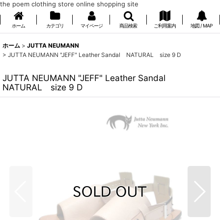
the poem clothing store online shopping site
ホーム
カテゴリ
マイページ
商品検索
ご利用案内
地図 / MAP
ホーム
>
JUTTA NEUMANN
>
JUTTA NEUMANN "JEFF" Leather Sandal NATURAL size 9 D
JUTTA NEUMANN "JEFF" Leather Sandal
NATURAL size 9 D