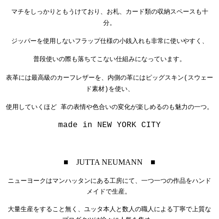
マチをしっかりともうけており、お札、カード類の収納スペースも十
分。
ジッパーを使用しないフラップ仕様の小銭入れも非常に使いやすく、
普段使いの際も落ちてこない仕組みになっています。
表革には最高級のカーフレザーを、内側の革にはピッグスキン(スウェー
ド素材)を使い、
使用していくほど 革の表情や色合いの変化が楽しめるのも魅力の一つ。
made in NEW YORK CITY
■ JUTTA NEUMANN ■
ニューヨークはマンハッタンにある工房にて、
一つ一つの作品をハンド
メイドで生産。
大量生産をすること無く、ユッタ本人と数人の職人による丁寧で上質な