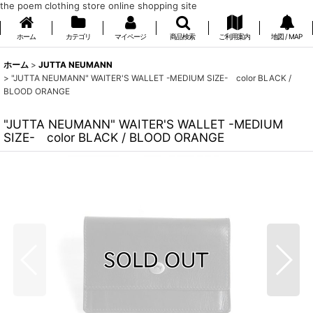
the poem clothing store online shopping site
ホーム
カテゴリ
マイページ
商品検索
ご利用案内
地図 / MAP
ホーム
>
JUTTA NEUMANN
>
"JUTTA NEUMANN" WAITER'S WALLET -MEDIUM SIZE- color BLACK /
BLOOD ORANGE
"JUTTA NEUMANN" WAITER'S WALLET -MEDIUM
SIZE- color BLACK / BLOOD ORANGE