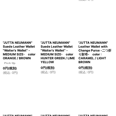
"JUTTA NEUMANN"
"JUTTA NEUMANN"
"JUTTA NEUMANN"
Suede Leather Wallet
Suede Leather Wallet
Leather Wallet with
"Waiter's Wallet" -
"Waiter's Wallet" -
Change Purse -二つ折
MEDIUM SIZE- color
MEDIUM SIZE- color
り財布- color :
ORANGE / BROWN
HUNTER GREEN / LIME
CARAMEL / LIGHT
YELLOW
BROWN
0
円
(税別)
0
円
(税別)
0
円
(税別)
(
税込
:
0
円
)
(
税込
:
0
円
)
(
税込
:
0
円
)
"JUTTA NEUMANN"
"JUTTA NEUMANN"
"JUTTA NEUMANN"