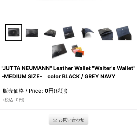
"JUTTA NEUMANN" Leather Wallet "Waiter's Wallet"
-MEDIUM SIZE- color BLACK / GREY NAVY
販売価格 / Price
:
0
円
(税別)
(
税込
:
0
円
)
お問い合わせ