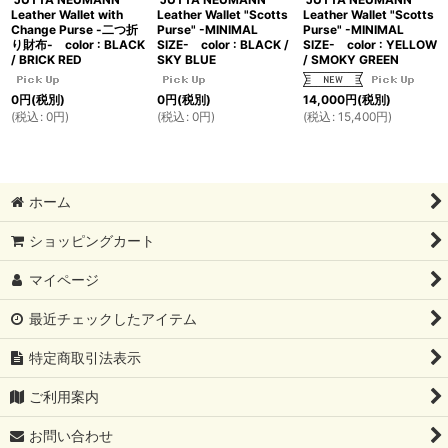
Leather Wallet with
Leather Wallet "Scotts
Leather Wallet "Scotts
Change Purse -二つ折
Purse" -MINIMAL
Purse" -MINIMAL
り財布- color : BLACK
SIZE- color : BLACK /
SIZE- color : YELLOW
/ BRICK RED
SKY BLUE
/ SMOKY GREEN
0
円
(税別)
0
円
(税別)
14,000
円
(税別)
(
税込
:
0
円
)
(
税込
:
0
円
)
(
税込
:
15,400
円
)
ホーム
ショッピングカート
マイページ
最近チェックしたアイテム
特定商取引法表示
ご利用案内
お問い合わせ