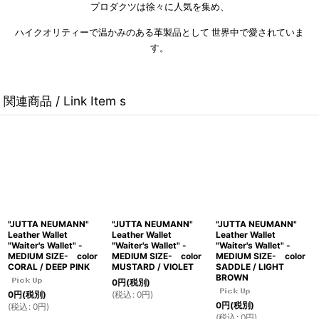
プロダクツは徐々に人気を集め、
ハイクオリティーで温かみのある革製品として
世界中で愛されていま
す。
関連商品 / Link Item s
"JUTTA NEUMANN"
"JUTTA NEUMANN"
"JUTTA NEUMANN"
Leather Wallet
Leather Wallet
Leather Wallet
"Waiter's Wallet" -
"Waiter's Wallet" -
"Waiter's Wallet" -
MEDIUM SIZE- color
MEDIUM SIZE- color
MEDIUM SIZE- color
CORAL / DEEP PINK
MUSTARD / VIOLET
SADDLE / LIGHT
BROWN
0
円
(税別)
(
税込
:
0
円
)
0
円
(税別)
0
円
(税別)
(
税込
:
0
円
)
(
税込
:
0
円
)