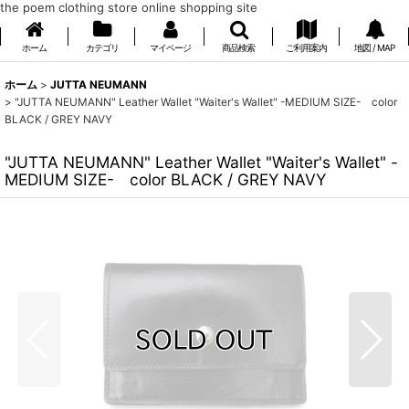
the poem clothing store online shopping site
ホーム
カテゴリ
マイページ
商品検索
ご利用案内
地図 / MAP
ホーム
>
JUTTA NEUMANN
>
"JUTTA NEUMANN" Leather Wallet "Waiter's Wallet" -MEDIUM SIZE- color
BLACK / GREY NAVY
"JUTTA NEUMANN" Leather Wallet "Waiter's Wallet" -
MEDIUM SIZE- color BLACK / GREY NAVY