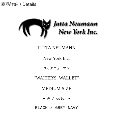
商品詳細 / Details
JUTTA NEUMANN
New York Inc.
ユッタニューマン
"WAITER'S WALLET"
-MEDIUM SIZE-
■ 色 / color ■
BLACK / GREY NAVY