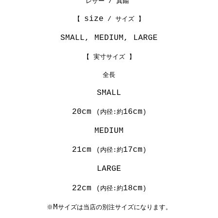
レザー / 真鍮
size
【
/ サイズ 】
SMALL, MEDIUM, LARGE
【 実寸サイズ 】
全長
SMALL
20cm
16cm
(内径:約
)
MEDIUM
21cm
17cm
(内径:約
)
LARGE
22cm
18cm
(内径:約
)
M
※
サイズは当店の別注サイズになります。