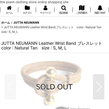
the poem clothing store online shopping site
ホーム
カテゴリ
マイページ
商品検索
ご利用案内
地図 / MAP
ホーム
>
JUTTA NEUMANN
>
JUTTA NEUMANN Leather Wrist Band ブレスレット color : Natural Tan
size : S, M, L
JUTTA NEUMANN Leather Wrist Band ブレスレット
color : Natural Tan size : S, M, L