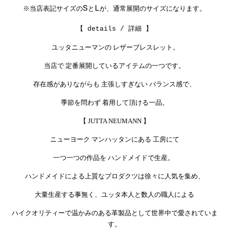
S
L
※当店表記サイズの
と
が、通常展開のサイズになります。
【 details / 詳細 】
ユッタニューマンの レザーブレスレット。
当店で 定番展開しているアイテムの一つです。
存在感がありながらも
主張しすぎない バランス感で、
季節を問わず 着用して頂ける一品。
【 JUTTA NEUMANN 】
ニューヨーク マンハッタンにある 工房にて
一つ一つの作品を ハンドメイドで生産。
ハンドメイドによる上質なプロダクツは
徐々に人気を集め、
大量生産する事無く、ユッタ本人と数人の職人による
ハイクオリティーで温かみのある革製品として
世界中で愛されていま
す。