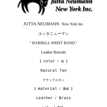
JUTTA NEUMANN
New York Inc.
ユッタニューマン
" BARBELL WRIST BAND "
Leather Bracelet
color
【
/ 色 】
Natural Tan
ナチュラルタン
material
【
/ 素材 】
Leather
Brass
/