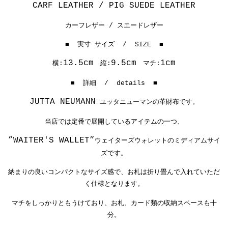
CARF LEATHER / PIG SUEDE LEATHER
カーフレザー / スエードレザー
■ 実寸 サイズ / SIZE ■
13.5cm
9.5cm
1cm
横:
縦:
マチ:
■ 詳細 / details ■
JUTTA NEUMANN
ユッタニューマンの革財布です。
当店では定番で展開しているアイテムの一つ、
”WAITER'S WALLET”
ウェイターズウォレットのミディアムサイ
ズです。
納まりの良いコンパクトなサイズ感で、お札は折り畳んで入れていただ
く仕様となります。
マチをしっかりともうけており、お札、カード類の収納スペースも十
分。