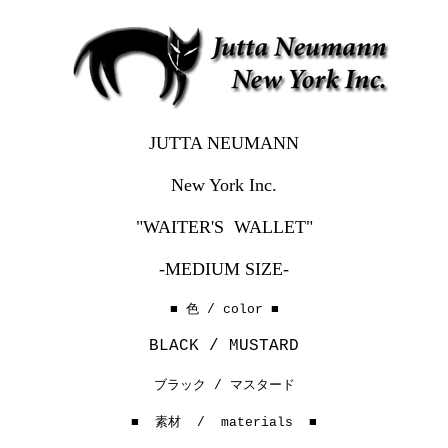
JUTTA NEUMANN
New York Inc.
"WAITER'S WALLET"
-MEDIUM SIZE-
■ 色 / color ■
BLACK / MUSTARD
ブラック / マスタード
■ 素材 / materials ■