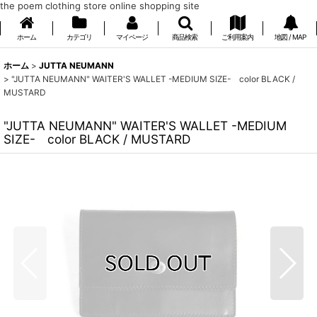
the poem clothing store online shopping site
ホーム
カテゴリ
マイページ
商品検索
ご利用案内
地図 / MAP
ホーム
>
JUTTA NEUMANN
>
"JUTTA NEUMANN" WAITER'S WALLET -MEDIUM SIZE- color BLACK /
MUSTARD
"JUTTA NEUMANN" WAITER'S WALLET -MEDIUM
SIZE- color BLACK / MUSTARD