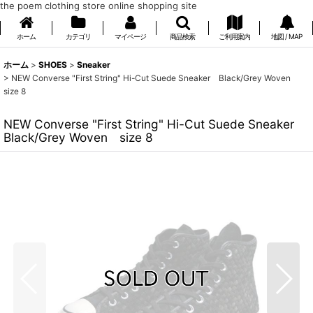
the poem clothing store online shopping site
ホーム
カテゴリ
マイページ
商品検索
ご利用案内
地図 / MAP
ホーム
>
SHOES
>
Sneaker
>
NEW Converse "First String" Hi-Cut Suede Sneaker Black/Grey Woven
size 8
NEW Converse "First String" Hi-Cut Suede Sneaker
Black/Grey Woven size 8