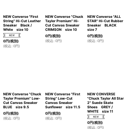
NEW Converse "First
NEW Converse "Chuck
NEW Converse "ALL
String" Hi-Cut Leather
Taylor Premium" Hi-
STAR" Hi-Cut Rubber
Sneaker Black /
Cut Canvas Sneaker
Sneaker BLACK
White size 10
CRIMSON size 10
size 7
0
円
(税別)
0
円
(税別)
(
税込
:
0
円
)
(
税込
:
0
円
)
0
円
(税別)
(
税込
:
0
円
)
NEW Converse "Chuck
NEW Converse "First
NEW CONVERSE
Taylor Premium" Low-
String" Low-Cut
"Chuck Taylor All Star
Cut Canvas Sneaker
Canvas Sneaker
2" Suede Skate
BLUE size 9.5
Sunflower size 11.5
Shoes GREY /
WHITE size 11
0
円
(税別)
0
円
(税別)
(
税込
:
0
円
)
(
税込
:
0
円
)
0
円
(税別)
(
税込
:
0
円
)