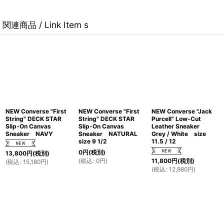
関連商品 / Link Item s
NEW Converse "First
NEW Converse "First
NEW Converse "Jack
String" DECK STAR
String" DECK STAR
Purcell" Low-Cut
Slip-On Canvas
Slip-On Canvas
Leather Sneaker
Sneaker NAVY
Sneaker NATURAL
Grey / White size
size 9 1/2
11.5 / 12
0
円
(税別)
13,800
円
(税別)
(
税込
:
0
円
)
11,800
円
(税別)
(
税込
:
15,180
円
)
(
税込
:
12,980
円
)