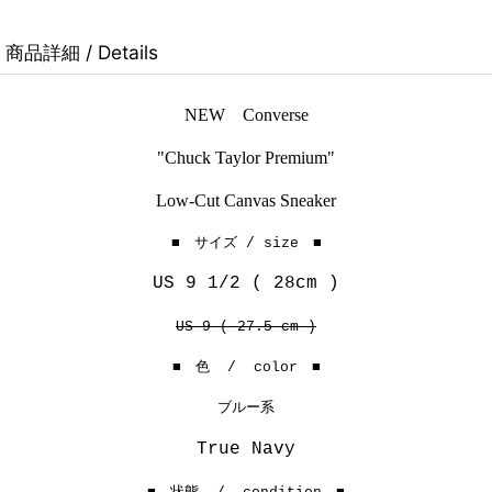
商品詳細 / Details
NEW Converse
"Chuck Taylor Premium"
Low-Cut Canvas Sneaker
■ サイズ / size ■
US 9 1/2 ( 28cm )
US 9 ( 27.5 cm )
■ 色 / color ■
ブルー系
True Navy