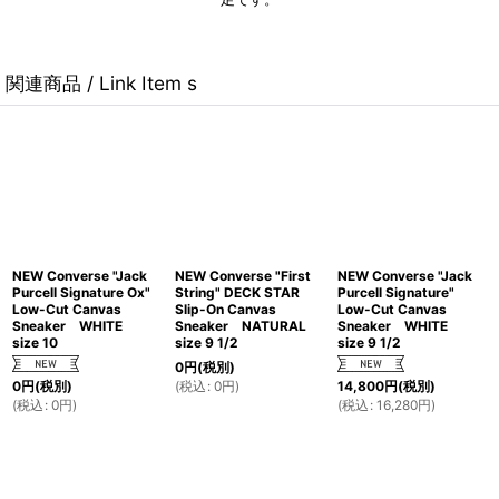
足です。
関連商品 / Link Item s
NEW Converse "Jack
NEW Converse "First
NEW Converse "Jack
Purcell Signature Ox"
String" DECK STAR
Purcell Signature"
Low-Cut Canvas
Slip-On Canvas
Low-Cut Canvas
Sneaker WHITE
Sneaker NATURAL
Sneaker WHITE
size 10
size 9 1/2
size 9 1/2
0
円
(税別)
(
税込
:
0
円
)
0
円
(税別)
14,800
円
(税別)
(
税込
:
0
円
)
(
税込
:
16,280
円
)