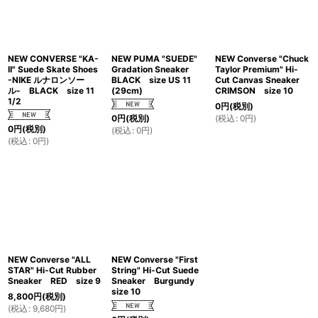
NEW CONVERSE "KA-
NEW PUMA "SUEDE"
NEW Converse "Chuck
II" Suede Skate Shoes
Gradation Sneaker
Taylor Premium" Hi-
-NIKE ルナロンソー
BLACK size US 11
Cut Canvas Sneaker
ル- BLACK size 11
(29cm)
CRIMSON size 10
1/2
0
円
(税別)
(
税込
:
0
円
)
0
円
(税別)
0
円
(税別)
(
税込
:
0
円
)
(
税込
:
0
円
)
NEW Converse "ALL
NEW Converse "First
STAR" Hi-Cut Rubber
String" Hi-Cut Suede
Sneaker RED size 9
Sneaker Burgundy
size 10
8,800
円
(税別)
(
税込
:
9,680
円
)