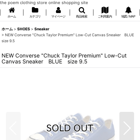
the poem clothing store online shopping site
ホーム
カテゴリ
マイページ
商品検索
ご利用案内
地図 / MAP
ホーム
>
SHOES
>
Sneaker
>
NEW Converse "Chuck Taylor Premium" Low-Cut Canvas Sneaker BLUE
size 9.5
NEW Converse "Chuck Taylor Premium" Low-Cut
Canvas Sneaker BLUE size 9.5