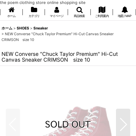
the poem clothing store online shopping site
ホーム
カテゴリ
マイページ
商品検索
ご利用案内
地図 / MAP
ホーム
>
SHOES
>
Sneaker
>
NEW Converse "Chuck Taylor Premium" Hi-Cut Canvas Sneaker
CRIMSON size 10
NEW Converse "Chuck Taylor Premium" Hi-Cut
Canvas Sneaker CRIMSON size 10