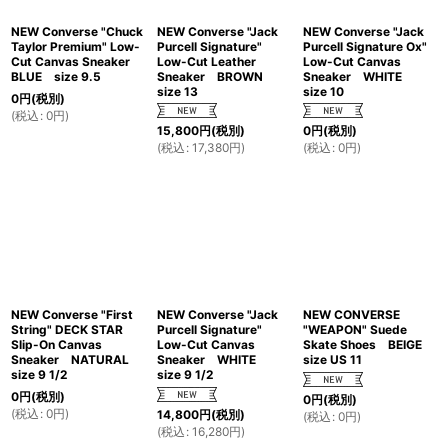
NEW Converse "Chuck
NEW Converse "Jack
NEW Converse "Jack
Taylor Premium" Low-
Purcell Signature"
Purcell Signature Ox"
Cut Canvas Sneaker
Low-Cut Leather
Low-Cut Canvas
BLUE size 9.5
Sneaker BROWN
Sneaker WHITE
size 13
size 10
0
円
(税別)
(
税込
:
0
円
)
15,800
円
(税別)
0
円
(税別)
(
税込
:
17,380
円
)
(
税込
:
0
円
)
NEW Converse "First
NEW Converse "Jack
NEW CONVERSE
String" DECK STAR
Purcell Signature"
"WEAPON" Suede
Slip-On Canvas
Low-Cut Canvas
Skate Shoes BEIGE
Sneaker NATURAL
Sneaker WHITE
size US 11
size 9 1/2
size 9 1/2
0
円
(税別)
0
円
(税別)
(
税込
:
0
円
)
14,800
円
(税別)
(
税込
:
0
円
)
(
税込
:
16,280
円
)