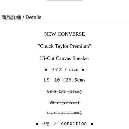
商品詳細 / Details
NEW CONVERSE
"Chuck Taylor Premium"
Hi-Cut Canvas Sneaker
■ サイズ / size ■
US
10 (2
8.5cm
)
US 8 1/2 (27cm)
US 9 (27.5cm)
US 9 1/2 (28cm)
condition
■ 状態 /
■