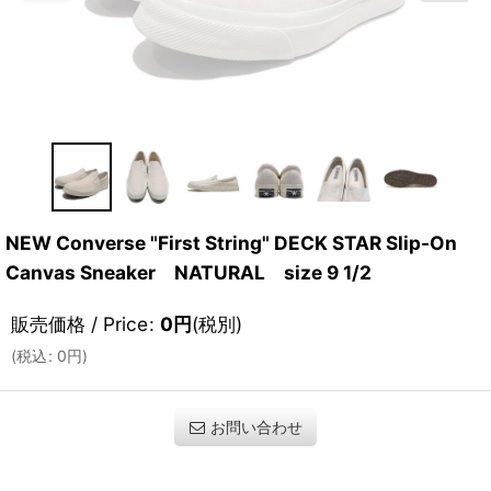
NEW Converse "First String" DECK STAR Slip-On
Canvas Sneaker NATURAL size 9 1/2
販売価格 / Price
:
0
円
(税別)
(
税込
:
0
円
)
お問い合わせ