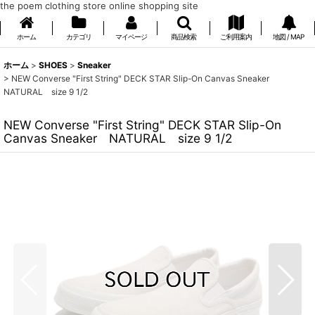
the poem clothing store online shopping site
ホーム
カテゴリ
マイページ
商品検索
ご利用案内
地図 / MAP
ホーム
>
SHOES
>
Sneaker
>
NEW Converse "First String" DECK STAR Slip-On Canvas Sneaker
NATURAL size 9 1/2
NEW Converse "First String" DECK STAR Slip-On
Canvas Sneaker NATURAL size 9 1/2