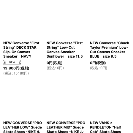
NEW Converse "First
NEW Converse "First
NEW Converse "Chuck
String" DECK STAR
String" Low-Cut
Taylor Premium" Low-
Slip-On Canvas
Canvas Sneaker
Cut Canvas Sneaker
Sneaker NAVY
Sunflower size 11.5
BLUE size 9.5
0
円
(税別)
0
円
(税別)
(
税込
:
0
円
)
(
税込
:
0
円
)
13,800
円
(税別)
(
税込
:
15,180
円
)
NEW CONVERSE "PRO
NEW CONVERSE "PRO
NEW VANS ×
LEATHER LOW" Suede
LEATHER MID" Suede
PENDLETON "Half
Skate Shoes -NIKE ル
Skate Shoes -NIKE ル
Cab" Skate Shoes