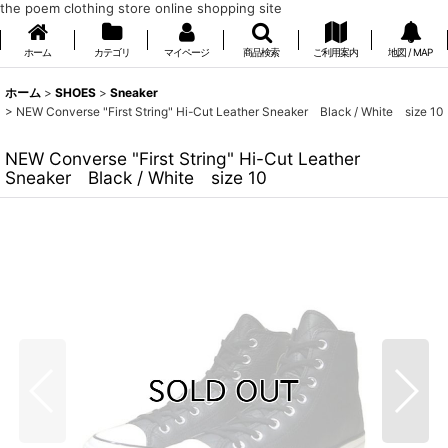
the poem clothing store online shopping site
ホーム
カテゴリ
マイページ
商品検索
ご利用案内
地図 / MAP
ホーム
>
SHOES
>
Sneaker
>
NEW Converse "First String" Hi-Cut Leather Sneaker Black / White size 10
NEW Converse "First String" Hi-Cut Leather
Sneaker Black / White size 10