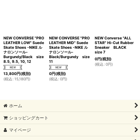
NEW CONVERSE "PRO
NEW CONVERSE "PRO
NEW Converse "ALL
LEATHER LOW" Suede
LEATHER MID" Suede
STAR" Hi-Cut Rubber
Skate Shoes -NIKE ル
Skate Shoes -NIKE ル
Sneaker BLACK
ナロンソール-
ナロンソール-
size 7
Burgundy/Black size
Black/Burgundy size
0
円
(税別)
8.5, 9.5, 10, 12
11
(
税込
:
0
円
)
13,800
円
(税別)
0
円
(税別)
(
税込
:
15,180
円
)
(
税込
:
0
円
)
ホーム
ショッピングカート
マイページ