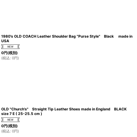
1980's OLD COACH Leather Shoulder Bag "Purse Style" Black made in
USA
0
円
(税別)
(
税込
:
0
円
)
OLD "Church's" Straight Tip Leather Shoes made in England BLACK
size 7 E ( 25-25.5 cm )
0
円
(税別)
(
税込
:
0
円
)