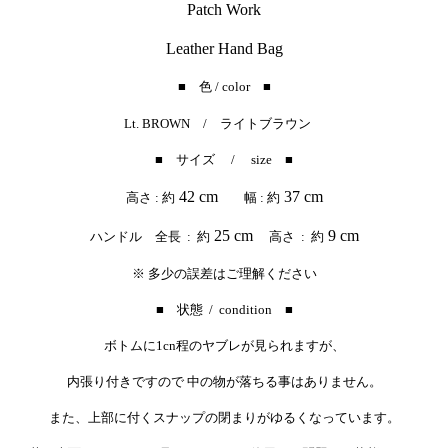
Patch Work
Leather Hand Bag
■ 色 / color ■
Lt. BROWN / ライト
ブラウン
■ サイズ / size ■
42 cm
37 cm
高さ : 約
幅 : 約
25 cm
9 cm
ハンドル 全長 : 約
高さ : 約
※ 多少の誤差はご理解ください
■ 状態 / condition ■
ボトムに1cn程のヤブレが見られますが、
内張り付きですので 中の物が落ちる事はありません。
また、上部に付くスナップの閉まりがゆるくなっています。