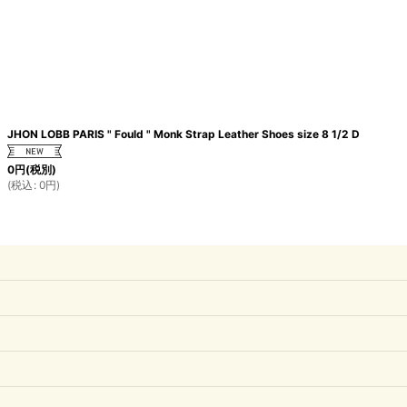
JHON LOBB PARIS " Fould " Monk Strap Leather Shoes size 8 1/2 D
0
円
(税別)
(
税込
:
0
円
)