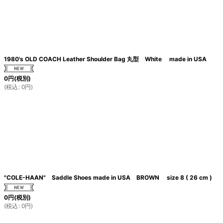
1980's OLD COACH Leather Shoulder Bag 丸型 White made in USA
0
円
(税別)
(
税込
:
0
円
)
"COLE-HAAN" Saddle Shoes made in USA BROWN size 8 ( 26 cm )
0
円
(税別)
(
税込
:
0
円
)