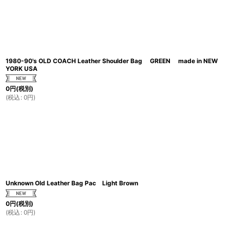
1980-90's OLD COACH Leather Shoulder Bag GREEN made in NEW
YORK USA
0
円
(税別)
(
税込
:
0
円
)
Unknown Old Leather Bag Pac Light Brown
0
円
(税別)
(
税込
:
0
円
)