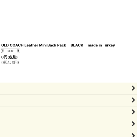
OLD COACH Leather Mini Back Pack BLACK made in Turkey
0
円
(税別)
(
税込
:
0
円
)