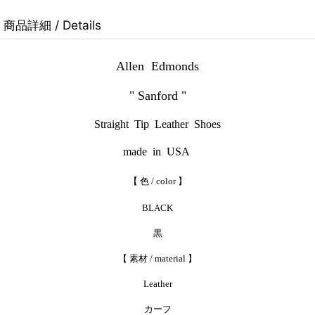
商品詳細 / Details
Allen Edmonds
" Sanford "
Straight Tip Leather Shoes
made in USA
【 色 / color 】
BLACK
黒
【 素材 / material 】
Leather
カーフ