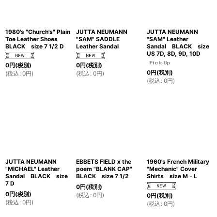
1980's "Church's" Plain
JUTTA NEUMANN
JUTTA NEUMANN
Toe Leather Shoes
"SAM" SADDLE
"SAM" Leather
BLACK size 7 1/2 D
Leather Sandal
Sandal BLACK size
US 7D, 8D, 9D, 10D
0
円
(税別)
0
円
(税別)
0
円
(税別)
(
税込
:
0
円
)
(
税込
:
0
円
)
(
税込
:
0
円
)
JUTTA NEUMANN
EBBETS FIELD x the
1960's French Military
"MICHAEL" Leather
poem "BLANK CAP"
"Mechanic" Cover
Sandal BLACK size
BLACK size 7 1/2
Shirts size M - L
7 D
0
円
(税別)
0
円
(税別)
(
税込
:
0
円
)
0
円
(税別)
(
税込
:
0
円
)
(
税込
:
0
円
)