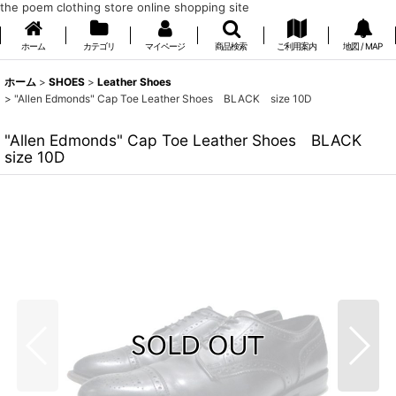
the poem clothing store online shopping site
ホーム
カテゴリ
マイページ
商品検索
ご利用案内
地図 / MAP
ホーム
>
SHOES
>
Leather Shoes
>
"Allen Edmonds" Cap Toe Leather Shoes BLACK size 10D
"Allen Edmonds" Cap Toe Leather Shoes BLACK
size 10D