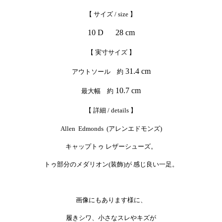
【 サイズ / size 】
10 D 28 cm
【 実寸サイズ 】
31.4 cm
アウトソール 約
10.7 cm
最大幅 約
【 詳細 / details 】
Allen Edmonds (アレンエドモンズ)
キャップトゥ レザーシューズ。
トゥ部分のメダリオン(装飾)が 感じ良い一足。
画像にもあります様に、
履きシワ、小さなスレやキズが