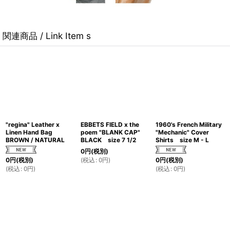
関連商品 / Link Item s
"regina" Leather x
EBBETS FIELD x the
1960's French Military
Linen Hand Bag
poem "BLANK CAP"
"Mechanic" Cover
BROWN / NATURAL
BLACK size 7 1/2
Shirts size M - L
0
円
(税別)
(
税込
:
0
円
)
0
円
(税別)
0
円
(税別)
(
税込
:
0
円
)
(
税込
:
0
円
)