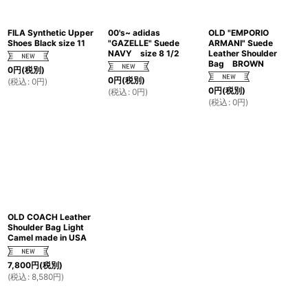
FILA Synthetic Upper
00's~ adidas
OLD "EMPORIO
Shoes Black size 11
"GAZELLE" Suede
ARMANI" Suede
NAVY size 8 1/2
Leather Shoulder
Bag BROWN
0
円
(税別)
0
円
(税別)
(
税込
:
0
円
)
0
円
(税別)
(
税込
:
0
円
)
(
税込
:
0
円
)
OLD COACH Leather
Shoulder Bag Light
Camel made in USA
7,800
円
(税別)
(
税込
:
8,580
円
)