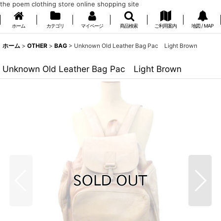
the poem clothing store online shopping site
ホーム
カテゴリ
マイページ
商品検索
ご利用案内
地図 / MAP
ホーム
>
OTHER
>
BAG
>
Unknown Old Leather Bag Pac Light Brown
Unknown Old Leather Bag Pac Light Brown