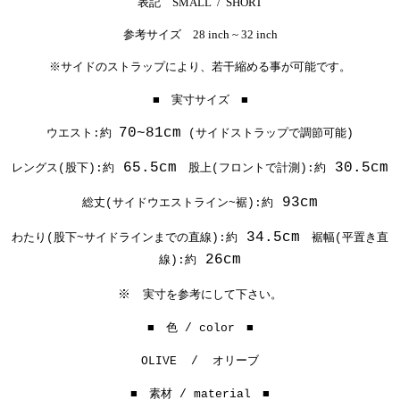
表記 SMALL / SHORT
参考サイズ
28 inch ~ 32 inch
※サイドのストラップにより、若干縮める事が可能です。
■ 実寸サイズ ■
70~81cm
ウエスト:約
(サイドストラップで調節可能)
65.5cm
30.5cm
レングス(股下):約
股上(フロントで計測):約
93cm
総丈(サイドウエストライン~裾):約
34.5cm
わたり(股下~サイドラインまでの直線):約
裾幅(平置き直
26cm
線):約
※
実寸を参考にして下さい。
■ 色 / color ■
OLIVE /
オリーブ
■ 素材 / material ■