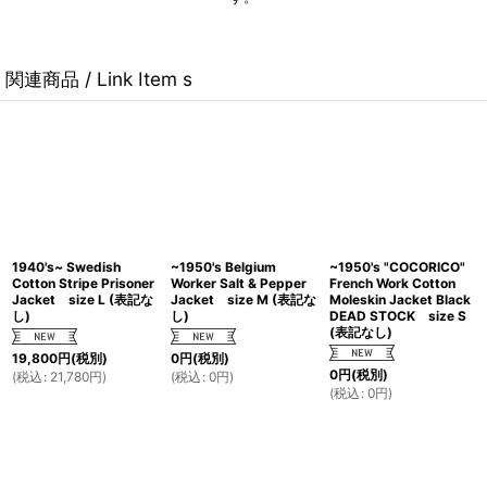
関連商品 / Link Item s
1940's~ Swedish
~1950's Belgium
~1950's "COCORICO"
Cotton Stripe Prisoner
Worker Salt & Pepper
French Work Cotton
Jacket size L (表記な
Jacket size M (表記な
Moleskin Jacket Black
し)
し)
DEAD STOCK size S
(表記なし)
19,800
円
(税別)
0
円
(税別)
0
円
(税別)
(
税込
:
21,780
円
)
(
税込
:
0
円
)
(
税込
:
0
円
)