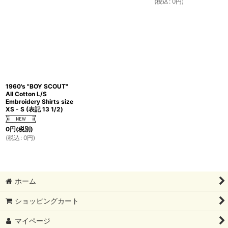
(
税込
:
0
円
)
1960's "BOY SCOUT"
All Cotton L/S
Embroidery Shirts size
XS - S (表記 13 1/2)
0
円
(税別)
(
税込
:
0
円
)
ホーム
ショッピングカート
マイページ