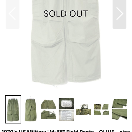
1970's US Military "M-65" Field Pants OLIVE size