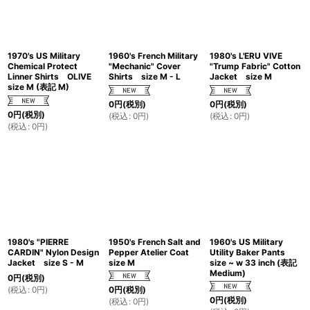
1970's US Military
1960's French Military
1980's L'ERU VIVE
Chemical Protect
"Mechanic" Cover
"Trump Fabric" Cotton
Linner Shirts OLIVE
Shirts size M - L
Jacket size M
size M (表記 M)
0
円
(税別)
0
円
(税別)
0
円
(税別)
(
税込
:
0
円
)
(
税込
:
0
円
)
(
税込
:
0
円
)
1980's "PIERRE
1950's French Salt and
1960's US Military
CARDIN" Nylon Design
Pepper Atelier Coat
Utility Baker Pants
Jacket size S - M
size M
size ~ w 33 inch (表記
Medium)
0
円
(税別)
(
税込
:
0
円
)
0
円
(税別)
0
円
(税別)
(
税込
:
0
円
)