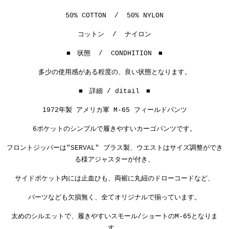
50% COTTON / 50% NYLON
コットン / ナイロン
■ 状態 / CONDHITION ■
多少の使用感がある程度の、良い状態となります。
■ 詳細 / ditail ■
1972
年製 アメリカ軍 M-65 フィールドパンツ
6ポケットのシンプルで履きやすいカーゴパンツです。
フロントジッパーは"SERVAL" ブラス製、ウエストはサイズ調整ができ
る様アジャスターが付き、
サイドポケット内には止血ひも、両裾に丸紐のドローコードなど、
パーツなども欠損無く、全てオリジナルで揃っています。
太めのシルエットで、履きやすいスモール/ショートのM-65となりま
す。