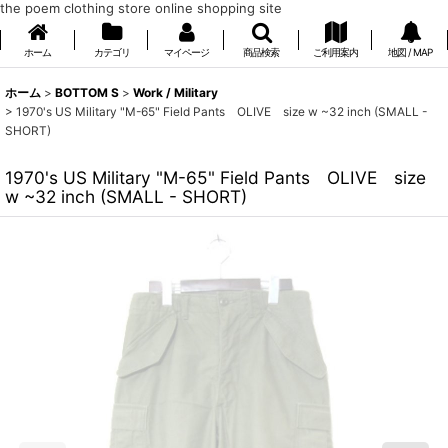
the poem clothing store online shopping site
ホーム
カテゴリ
マイページ
商品検索
ご利用案内
地図 / MAP
ホーム
>
BOTTOM S
>
Work / Military
>
1970's US Military "M-65" Field Pants OLIVE size w ~32 inch (SMALL -
SHORT)
1970's US Military "M-65" Field Pants OLIVE size
w ~32 inch (SMALL - SHORT)