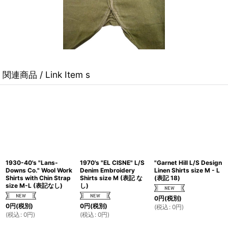
関連商品 / Link Item s
1930-40's "Lans-
1970's "EL CISNE" L/S
"Garnet Hill L/S Design
Downs Co." Wool Work
Denim Embroidery
Linen Shirts size M - L
Shirts with Chin Strap
Shirts size M (表記 な
(表記 18)
size M-L (表記なし)
し)
0
円
(税別)
0
円
(税別)
0
円
(税別)
(
税込
:
0
円
)
(
税込
:
0
円
)
(
税込
:
0
円
)