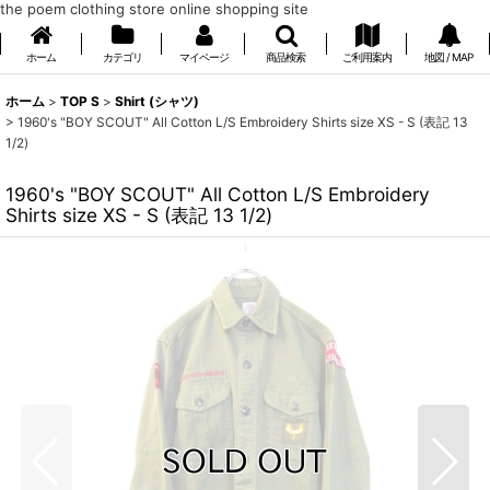
the poem clothing store online shopping site
ホーム
カテゴリ
マイページ
商品検索
ご利用案内
地図 / MAP
ホーム
>
TOP S
>
Shirt (シャツ)
>
1960's "BOY SCOUT" All Cotton L/S Embroidery Shirts size XS - S (表記 13
1/2)
1960's "BOY SCOUT" All Cotton L/S Embroidery
Shirts size XS - S (表記 13 1/2)