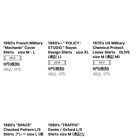
1960's French Military
1990's~ " POLICY-
1970's US Military
"Mechanic" Cover
STUDIO " Rayon
Chemical Protect
Shirts size M - L
Design Shirts size XL
Linner Shirts OLIVE
(表記 L)
size M (表記 M)
0
円
(税別)
0
円
(税別)
0
円
(税別)
(
税込
:
0
円
)
(
税込
:
0
円
)
(
税込
:
0
円
)
1980's "SPACE"
1990's "TRAFFIC"
Checked Pattern L/S
Denim / Oxford L/S
Shirts グレー size L (表
Shirts size M (表記な