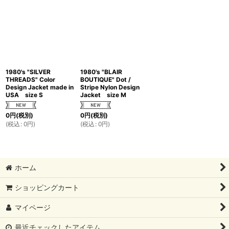
1980's "SILVER
1980's "BLAIR
THREADS" Color
BOUTIQUE" Dot /
Design Jacket made in
Stripe Nylon Design
USA size S
Jacket size M
0
円
(税別)
0
円
(税別)
(
税込
:
0
円
)
(
税込
:
0
円
)
ホーム
ショッピングカート
マイページ
最近チェックしたアイテム