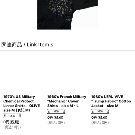
関連商品 / Link Item s
1970's US Military
1960's French Military
1980's L'ERU VIVE
Chemical Protect
"Mechanic" Cover
"Trump Fabric" Cotton
Linner Shirts OLIVE
Shirts size M - L
Jacket size M
size M (表記 M)
0
円
(税別)
0
円
(税別)
0
円
(税別)
(
税込
:
0
円
)
(
税込
:
0
円
)
(
税込
:
0
円
)