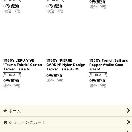
0
円
(税別)
0
円
(税別)
0
円
(税別)
(
税込
:
0
円
)
(
税込
:
0
円
)
(
税込
:
0
円
)
1980's L'ERU VIVE
1980's "PIERRE
1950's French Salt and
"Trump Fabric" Cotton
CARDIN" Nylon Design
Pepper Atelier Coat
Jacket size M
Jacket size S - M
size M
0
円
(税別)
(
税込
:
0
円
)
0
円
(税別)
0
円
(税別)
(
税込
:
0
円
)
(
税込
:
0
円
)
ホーム
ショッピングカート