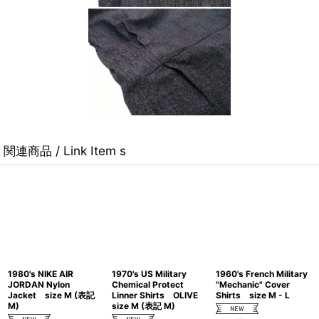
関連商品 / Link Item s
1980's NIKE AIR
1970's US Military
1960's French Military
JORDAN Nylon
Chemical Protect
"Mechanic" Cover
Jacket size M (表記
Linner Shirts OLIVE
Shirts size M - L
M)
size M (表記 M)