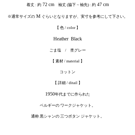
72 cm
47 cm
着丈 : 約
袖丈 (脇下 ~ 袖先) : 約
M
※通常サイズの
ぐらいとなりますが、実寸を参考にして下さい。
【 色 / color 】
Heather Black
ごま塩 / 杢グレー
【 素材 / material 】
コットン
【 詳細 / ditail 】
1950
年代までに作られた
ベルギーの ワークジャケット。
通称 黒シャンの 三つボタン ジャケット。