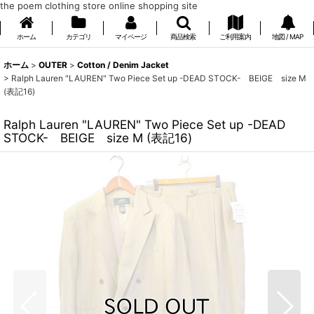
the poem clothing store online shopping site
ホーム
カテゴリ
マイページ
商品検索
ご利用案内
地図 / MAP
ホーム
>
OUTER
>
Cotton / Denim Jacket
>
Ralph Lauren "LAUREN" Two Piece Set up -DEAD STOCK- BEIGE size M
(表記16)
Ralph Lauren "LAUREN" Two Piece Set up -DEAD
STOCK- BEIGE size M (表記16)