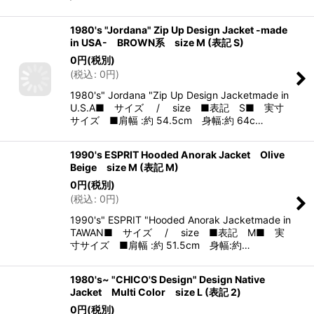
1980's "Jordana" Zip Up Design Jacket -made
in USA- BROWN系 size M (表記 S)
0
円
(税別)
(
税込
:
0
円
)
1980's" Jordana "Zip Up Design Jacketmade in
U.S.A■ サイズ / size ■表記 S■ 実寸
サイズ ■肩幅 :約 54.5cm 身幅:約 64c…
1990's ESPRIT Hooded Anorak Jacket Olive
Beige size M (表記 M)
0
円
(税別)
(
税込
:
0
円
)
1990's" ESPRIT "Hooded Anorak Jacketmade in
TAWAN■ サイズ / size ■表記 M■ 実
寸サイズ ■肩幅 :約 51.5cm 身幅:約…
1980's~ "CHICO'S Design" Design Native
Jacket Multi Color size L (表記 2)
0
円
(税別)