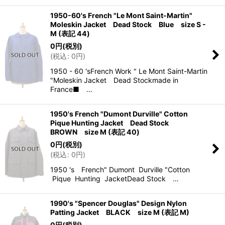
1950-60's French "Le Mont Saint-Martin"
Moleskin Jacket Dead Stock Blue size S -
M (表記 44)
0
円
(税別)
(
税込
:
0
円
)
1950 - 60 'sFrench Work " Le Mont Saint-Martin
"Moleskin Jacket Dead Stockmade in
France■ …
1950's French "Dumont Durville" Cotton
Pique Hunting Jacket Dead Stock
BROWN size M (表記 40)
0
円
(税別)
(
税込
:
0
円
)
1950 's French" Dumont Durville "Cotton
Pique Hunting JacketDead Stock …
1990's "Spencer Douglas" Design Nylon
Patting Jacket BLACK size M (表記 M)
0
円
(税別)