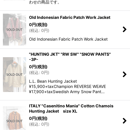
わせの商品です。
Old Indonesian Fabric Patch Work Jacket
0
円
(税別)
(
税込
:
0
円
)
Old Indonesian Fabric Patch Work Jacket
"HUNTING JKT" "RW SW" "SNOW PANTS"
-3P-
0
円
(税別)
(
税込
:
0
円
)
L.L. Bean Hunting Jacket
¥15,900+taxChampion REVERSE WEAVE
¥17,900+taxSwedish Army Snow Pant…
ITALY "Casenitino Mania" Cotton Chamois
Hunting Jacket size XL
0
円
(税別)
(
税込
:
0
円
)