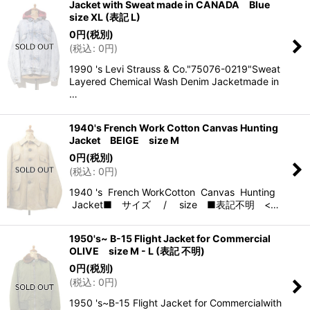
Jacket with Sweat made in CANADA Blue
size XL (表記 L)
0
円
(税別)
(
税込
:
0
円
)
1990 's Levi Strauss & Co."75076-0219"Sweat
Layered Chemical Wash Denim Jacketmade in
…
1940's French Work Cotton Canvas Hunting
Jacket BEIGE size M
0
円
(税別)
(
税込
:
0
円
)
1940 's French WorkCotton Canvas Hunting
Jacket■ サイズ / size ■表記不明 <…
1950's~ B-15 Flight Jacket for Commercial
OLIVE size M - L (表記 不明)
0
円
(税別)
(
税込
:
0
円
)
1950 's~B-15 Flight Jacket for Commercialwith