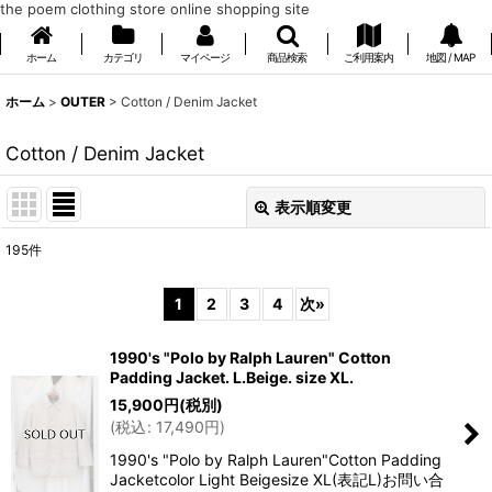
the poem clothing store online shopping site
ホーム
カテゴリ
マイページ
商品検索
ご利用案内
地図 / MAP
ホーム
>
OUTER
>
Cotton / Denim Jacket
Cotton / Denim Jacket
表示順変更
閉じる
195
件
表示数
:
1
2
3
4
次
»
在庫あり
1990's "Polo by Ralph Lauren" Cotton
並び順
:
Padding Jacket. L.Beige. size XL.
15,900
円
(税別)
(
税込
:
17,490
円
)
絞り込む
1990's "Polo by Ralph Lauren"Cotton Padding
Jacketcolor Light Beigesize XL(表記L)お問い合