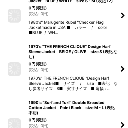
Jacket BLUE / WHITE size S - M (表記 12)
0
円
(税別)
(
税込
:
0
円
)
1980's" Marugerite Rubel "Checker Flag
Jacketmade in USA ■ カラー / color
■BLUE / WH…
1970's "THE FRENCH CLIQUE" Design Harf
Sleeve Jacket BEIGE / OLIVE size S (表記 な
し)
0
円
(税別)
(
税込
:
0
円
)
1970's" THE FRENCH CLIQUE "Design Harf
Sleeve Jacket■ サイズ / size ■表記 な
し参考サイズ S■ 実寸サイズ ■ 肩幅 : …
1990's "Surf and Turf" Double Breasted
Cotton Jacket Paint Black size M - L (表記
不明)
0
円
(税別)
(
税込
:
0
円
)