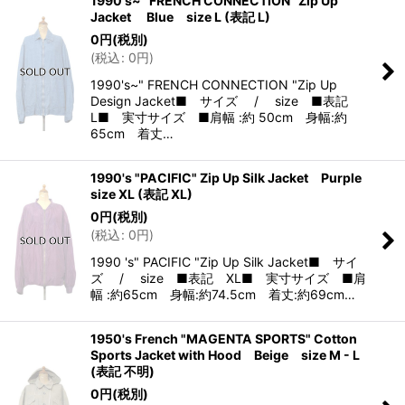
1990's~ "FRENCH CONNECTION" Zip Up
Jacket Blue size L (表記 L)
0
円
(税別)
(
税込
:
0
円
)
1990's~" FRENCH CONNECTION "Zip Up
Design Jacket■ サイズ / size ■表記
L■ 実寸サイズ ■肩幅 :約 50cm 身幅:約
65cm 着丈…
1990's "PACIFIC" Zip Up Silk Jacket Purple
size XL (表記 XL)
0
円
(税別)
(
税込
:
0
円
)
1990 's" PACIFIC "Zip Up Silk Jacket■ サイ
ズ / size ■表記 XL■ 実寸サイズ ■肩
幅 :約65cm 身幅:約74.5cm 着丈:約69cm…
1950's French "MAGENTA SPORTS" Cotton
Sports Jacket with Hood Beige size M - L
(表記 不明)
0
円
(税別)