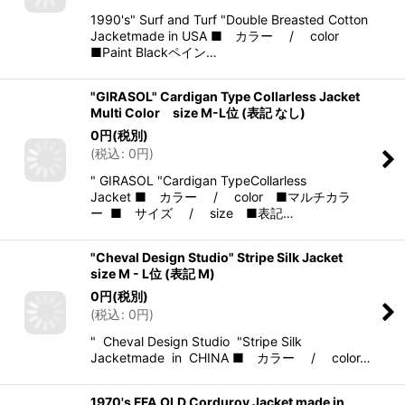
1990's" Surf and Turf "Double Breasted Cotton
Jacketmade in USA ■ カラー / color
■Paint Blackペイン…
"GIRASOL" Cardigan Type Collarless Jacket
Multi Color size M-L位 (表記 なし)
0
円
(税別)
(
税込
:
0
円
)
" GIRASOL "Cardigan TypeCollarless
Jacket ■ カラー / color ■マルチカラ
ー ■ サイズ / size ■表記…
"Cheval Design Studio" Stripe Silk Jacket
size M - L位 (表記 M)
0
円
(税別)
(
税込
:
0
円
)
" Cheval Design Studio "Stripe Silk
Jacketmade in CHINA ■ カラー / color…
1970's FFA OLD Corduroy Jacket made in