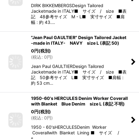
DIRK BIKKEMBERGSDesign Tailored
Jacketmade in ITALY■ サイズ / size ■表
記 48参考サイズ M - L■ 実寸サイズ ■肩
幅 : 約 43.…
"Jean Paul GAULTIER" Design Tailored Jacket
-made in ITALY- NAVY size L (表記 50)
0
円
(税別)
(
税込
:
0
円
)
Jean Paul GAULTIERDesign Tailored
Jacketmade in ITALY■ サイズ / size ■表
記 50参考サイズ L■ 実寸サイズ ■肩幅 :
約 53 cm…
1950-60's HERCULES Denim Worker Coverall
with Blanket Blue Denim size L (表記 不明)
0
円
(税別)
(
税込
:
0
円
)
1950 - 60'sHERCULESDenim Worker
Coverallwith Blanket Lining ■ サイズ /
s…