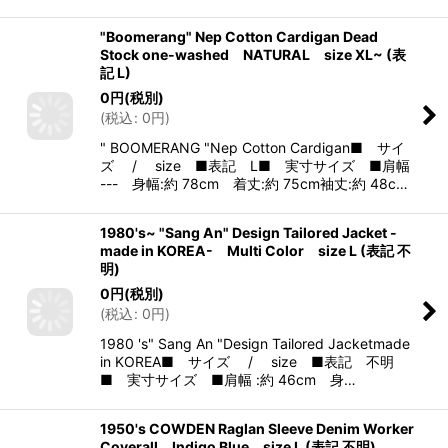
"Boomerang" Nep Cotton Cardigan Dead
Stock one-washed NATURAL size XL~ (表
記 L)
0
円
(税別)
(
税込
:
0
円
)
" BOOMERANG "Nep Cotton Cardigan■ サイ
ズ / size ■表記 L■ 実寸サイズ ■肩幅
--- 身幅:約 78cm 着丈:約 75cm袖丈:約 48c…
1980's~ "Sang An" Design Tailored Jacket -
made in KOREA- Multi Color size L (表記 不
明)
0
円
(税別)
(
税込
:
0
円
)
1980 's" Sang An "Design Tailored Jacketmade
in KOREA■ サイズ / size ■表記 不明
■ 実寸サイズ ■肩幅 :約 46cm 身…
1950's COWDEN Raglan Sleeve Denim Worker
Coverall Indigo Blue size L (表記 不明)