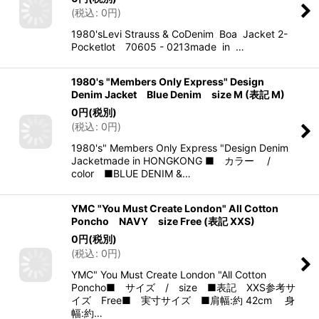
(
税込
:
0
円
)
1980'sLevi Strauss & CoDenim Boa Jacket 2-
Pocketlot 70605 - 0213made in …
1980's "Members Only Express" Design
Denim Jacket Blue Denim size M (表記 M)
0
円
(税別)
(
税込
:
0
円
)
1980's" Members Only Express "Design Denim
Jacketmade in HONGKONG ■ カラー /
color ■BLUE DENIM &…
YMC "You Must Create London" All Cotton
Poncho NAVY size Free (表記 XXS)
0
円
(税別)
(
税込
:
0
円
)
YMC" You Must Create London "All Cotton
Poncho■ サイズ / size ■表記 XXS参考サ
イズ Free■ 実寸サイズ ■肩幅:約 42cm 身
幅:約…