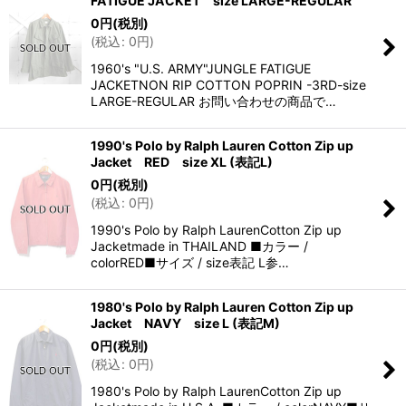
FATIGUE JACKET size LARGE-REGULAR
0
円
(税別)
(
税込
:
0
円
)
1960's "U.S. ARMY"JUNGLE FATIGUE
JACKETNON RIP COTTON POPRIN -3RD-size
LARGE-REGULAR お問い合わせの商品で…
1990's Polo by Ralph Lauren Cotton Zip up
Jacket RED size XL (表記L)
0
円
(税別)
(
税込
:
0
円
)
1990's Polo by Ralph LaurenCotton Zip up
Jacketmade in THAILAND ■カラー /
colorRED■サイズ / size表記 L参…
1980's Polo by Ralph Lauren Cotton Zip up
Jacket NAVY size L (表記M)
0
円
(税別)
(
税込
:
0
円
)
1980's Polo by Ralph LaurenCotton Zip up