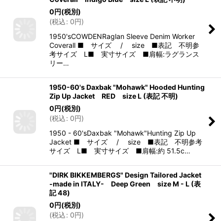
0
円
(税別)
(
税込
:
0
円
)
1950'sCOWDENRaglan Sleeve Denim Worker
Coverall ■ サイズ / size ■表記 不明参
考サイズ L■ 実寸サイズ ■肩幅:ラグランス
リー…
1950-60's Daxbak "Mohawk" Hooded Hunting
Zip Up Jacket RED size L (表記 不明)
0
円
(税別)
(
税込
:
0
円
)
1950 - 60'sDaxbak "Mohawk"Hunting Zip Up
Jacket ■ サイズ / size ■表記 不明参考
サイズ L■ 実寸サイズ ■肩幅:約 51.5c…
"DIRK BIKKEMBERGS" Design Tailored Jacket
-made in ITALY- Deep Green size M - L (表
記 48)
0
円
(税別)
(
税込
:
0
円
)