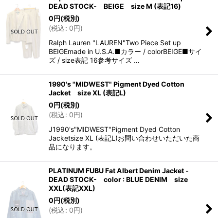
DEAD STOCK- BEIGE size M (表記16)
0
円
(税別)
(
税込
:
0
円
)
Ralph Lauren "LAUREN"Two Piece Set up
BEIGEmade in U.S.A.■カラー / colorBEIGE■サイ
ズ / size表記 16参考サイズ …
1990's "MIDWEST" Pigment Dyed Cotton
Jacket size XL (表記L)
0
円
(税別)
(
税込
:
0
円
)
J1990's"MIDWEST"Pigment Dyed Cotton
Jacketsize XL (表記L)お問い合わせいただいた商
品になります。
PLATINUM FUBU Fat Albert Denim Jacket -
DEAD STOCK- color : BLUE DENIM size
XXL(表記XXL)
0
円
(税別)
(
税込
:
0
円
)