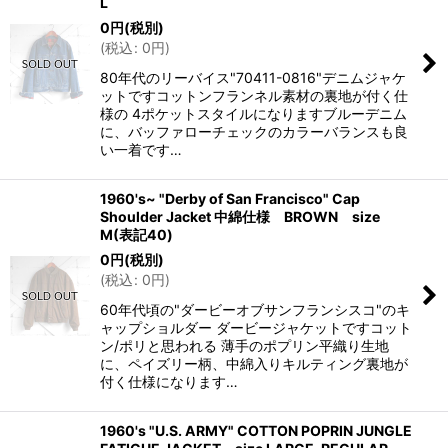
L
0
円
(税別)
(
税込
:
0
円
)
80年代のリーバイス"70411-0816"デニムジャケ
ットですコットンフランネル素材の裏地が付く仕
様の 4ポケットスタイルになりますブルーデニム
に、バッファローチェックのカラーバランスも良
い一着です…
1960's~ "Derby of San Francisco" Cap
Shoulder Jacket 中綿仕様 BROWN size
M(表記40)
0
円
(税別)
(
税込
:
0
円
)
60年代頃の"ダービーオブサンフランシスコ"のキ
ャップショルダー ダービージャケットですコット
ン/ポリと思われる 薄手のポプリン平織り生地
に、ペイズリー柄、中綿入りキルティング裏地が
付く仕様になります…
1960's "U.S. ARMY" COTTON POPRIN JUNGLE