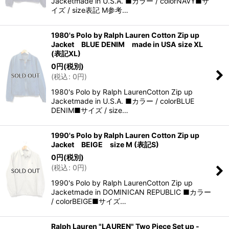
Jacketmade in U.S.A. ■カラー / colorNAVY■サ
イズ / size表記 M参考…
1980's Polo by Ralph Lauren Cotton Zip up
Jacket BLUE DENIM made in USA size XL
(表記XL)
0
円
(税別)
(
税込
:
0
円
)
1980's Polo by Ralph LaurenCotton Zip up
Jacketmade in U.S.A. ■カラー / colorBLUE
DENIM■サイズ / size…
1990's Polo by Ralph Lauren Cotton Zip up
Jacket BEIGE size M (表記S)
0
円
(税別)
(
税込
:
0
円
)
1990's Polo by Ralph LaurenCotton Zip up
Jacketmade in DOMINICAN REPUBLIC ■カラー
/ colorBEIGE■サイズ…
Ralph Lauren "LAUREN" Two Piece Set up -