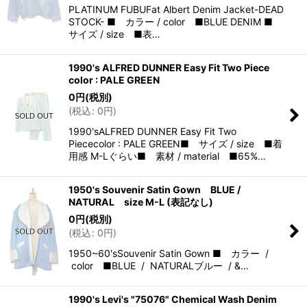
PLATINUM FUBUFat Albert Denim Jacket-DEAD
STOCK- ■ カラー / color ■BLUE DENIM ■
サイズ / size ■表…
1990's ALFRED DUNNER Easy Fit Two Piece
color : PALE GREEN
0
円
(税別)
(
税込
:
0
円
)
1990'sALFRED DUNNER Easy Fit Two
Piececolor : PALE GREEN■ サイズ / size ■着
用感 M-Lぐらい■ 素材 / material ■65%…
1950's Souvenir Satin Gown BLUE /
NATURAL size M-L (表記なし)
0
円
(税別)
(
税込
:
0
円
)
1950~60'sSouvenir Satin Gown ■ カラー /
color ■BLUE / NATURALブルー / &…
1990's Levi's "75076" Chemical Wash Denim