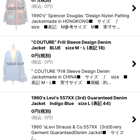
(
税込
:
0
円
)
1990's" Spencer Douglas "Design Nylon Patting
Jacketmade in HONGKONG■ サイズ /
size ■表記 M参考サイズ M■ 実寸サ…
"COUTURE" Frill Sleeve Design Denim
Jacket BLUE size M - L (表記 18)
0
円
(税別)
(
税込
:
0
円
)
" COUTURE "Frill Sleeve Design Denim
Jacketmade in CHINA■ サイズ / size ■
表記 M - L■ 実寸サイズ ■肩幅 : 約…
1960's Levi's 557XX (3rd) Guaranteed Denim
Jacket Indigo Blue size L (表記 44)
0
円
(税別)
(
税込
:
0
円
)
1960 'sLevi Strauss & Co.557XX (3rd)Every
Garment GuaranteedDenim Jacket■ サイズ
/…